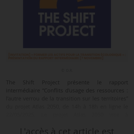
© D.R.
The Shift Project présente le rapport
intermédiaire “Conflits d’usage des ressources :
l’autre verrou de la transition sur les territoires”
du projet Atlas 2050, de 14h à 18h en ligne le
22/05/2025. Le projet Atlas 2050 vise à
« proposer une nouvelle approche pour éclairer
L'accès à cet article est
les décisions liées à la transition climatique et