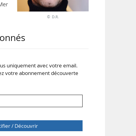
 Mer
© D.R.
x du
abonnés
 en
ble
s uniquement avec votre email.
 votre abonnement découverte
tifier / Découvrir