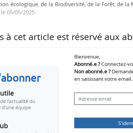
ion écologique, de la Biodiversité, de la Forêt, de la
 le 05/05/2025.
reper, dont l’objectif est la préparation des travau
s à cet article est réservé aux 
 depuis mars 2023. Il a également été consultant
eptembre 2022 à mars 2023 pour l’agence Sustaina
Bienvenue,
Abonné.e ?
Connectez-vou
Non abonné.e ?
Demandez
s'abonner
en saisissant votre email.
utile
de l’actualité du
il d’une équipe
S'iden
pub