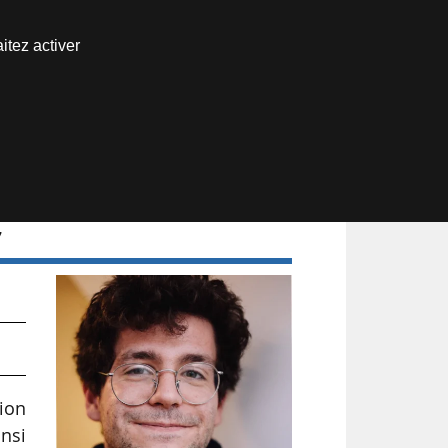
Nous joindre
itez activer
Espace abonné
7
ion
insi