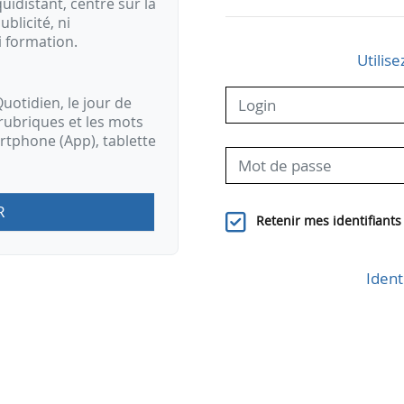
idistant, centré sur la
ublicité, ni
i formation.
Utilise
uotidien, le jour de
rubriques et les mots
artphone (App), tablette
R
Retenir mes identifiants
Ident