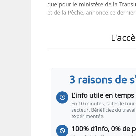
que pour le ministère de la Transit
et de la Pêche, annonce ce dernier
Auparavant, il était membre du Co
L'accè
Conseil de l’Union européenne,
politique environnementale de s
Public Affairs.
3 raisons de 
L’info utile en temps 
En 10 minutes, faites le tour 
secteur. Bénéficiez du trava
expérimentée.
100% d’info, 0% de 