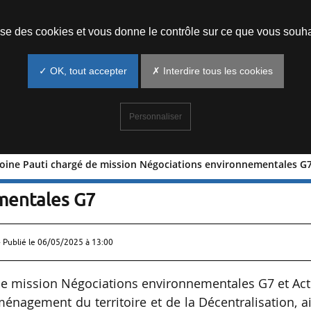
Prendre un rendez-vous
lise des cookies et vous donne le contrôle sur ce que vous souha
✓ OK, tout accepter
✗ Interdire tous les cookies
Personnaliser
Antoine Pauti chargé de mission Négociations environnementales G
on : Antoine Pauti chargé de mission
mentales G7
 Publié le
06/05/2025 à 13:00
e mission Négociations environnementales G7 et Act
ménagement du territoire et de la Décentralisation, a