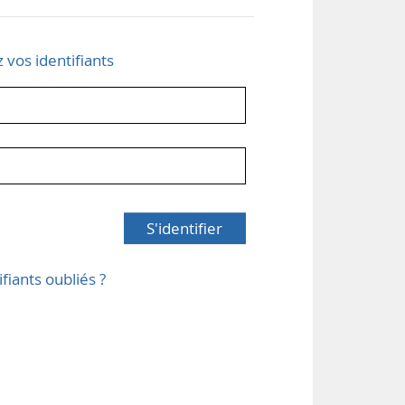
z vos identifiants
S'identifier
ifiants oubliés ?