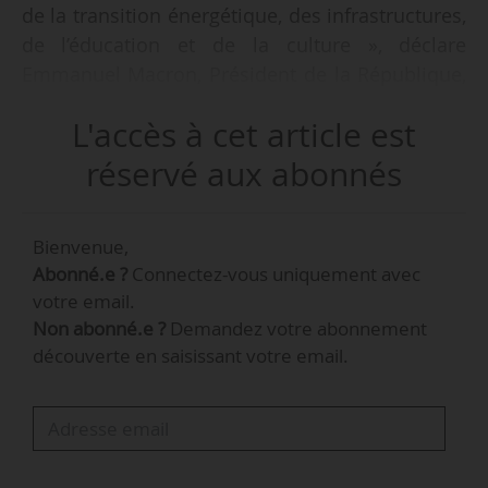
de la transition énergétique, des infrastructures,
de l’éducation et de la culture », déclare
Emmanuel Macron, Président de la République,
le 05/05/2025. Il s’est entretenu avec Gurbanguly
L'accès à cet article est
Berdimuhamedow, président du Turkménistan.
réservé aux abonnés
Selon la direction générale du Trésor, « le
Turkménistan dispose des quatrièmes réserves
Bienvenue,
prouvées de gaz au monde (13 600 mmc fin
Abonné.e ?
Connectez-vous uniquement avec
2020, soit 7,2 % du total mondial) après la
votre email.
Russie, l’Iran et le Qatar. Le gisement gazier
Non abonné.e ?
Demandez votre abonnement
turkmène de Galkynysh, situé à l’ouest du pays,
découverte en saisissant votre email.
est notamment parmi les premiers au monde
par l’importance de ses réserves ».
En 2020, les ventes de gaz naturel
représentaient plus de 78 % des exportations