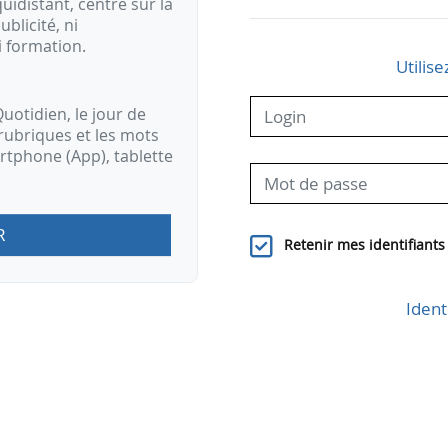
idistant, centré sur la
ublicité, ni
i formation.
Utilise
uotidien, le jour de
rubriques et les mots
artphone (App), tablette
R
Retenir mes identifiants
Ident