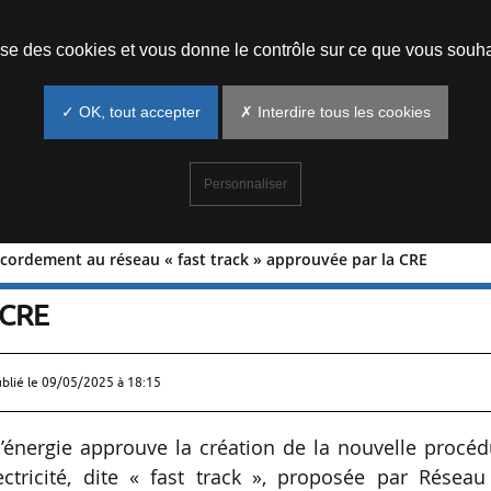
Prendre un rendez-vous
lise des cookies et vous donne le contrôle sur ce que vous souha
✓ OK, tout accepter
✗ Interdire tous les cookies
Personnaliser
accordement au réseau « fast track » approuvée par la CRE
e de raccordement au réseau « fast
 CRE
ublié le
09/05/2025 à 18:15
’énergie approuve la création de la nouvelle procéd
ctricité, dite « fast track », proposée par Réseau