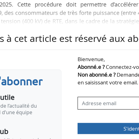
5/2025. Cette procédure doit permettre d’accélérer
, des consommateurs de très forte puissance (entre
ension (400 kV) de RTE, dans le cadre de la stratégi
s à cet article est réservé aux 
ur ce projet entre le 15 et le 23/04/2025. RTE a ens
Bienvenue,
Abonné.e ?
Connectez-vou
orteurs de projets la possibilité de demander
Non abonné.e ?
Demandez
s'abonner
tation à la capacité du réseau. Les projets bénéficia
en saisissant votre email.
nt reflétant…
utile
de l’actualité du
il d’une équipe
S'iden
pub