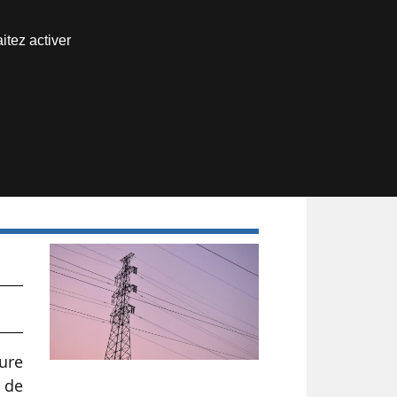
Nous joindre
itez activer
Espace abonné
ure
 de