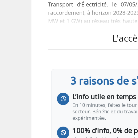
Transport d’Électricité, le 07/0
raccordement, à horizon 2028-2029
MW et 1 GW) au réseau très haute t
réindustrialisation du pays
L'accè
RTE a organisé une consultation s
soumis à la CRE son projet.
« Cette procédure offre aux p
3 raisons de 
raccordement accéléré et sans limi
recevront une offre de raccordeme
L’info utile en temps 
En 10 minutes, faites le tour 
secteur. Bénéficiez du trava
expérimentée.
100% d’info, 0% de 