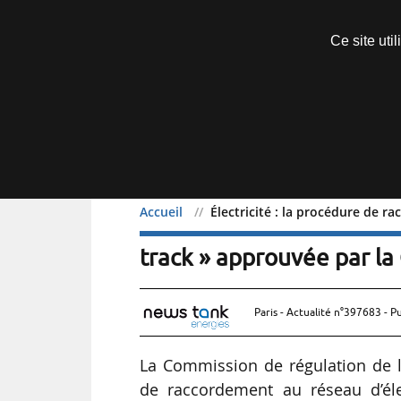
Découvrir sans engagement
Ce site uti
Menu
Accueil
Électricité : la procédure de r
Électricité : la procédur
track » approuvée par la
Paris - Actualité n°397683 - P
La Commission de régulation de l
de raccordement au réseau d’éle