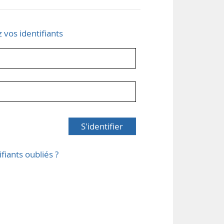
z vos identifiants
S'identifier
ifiants oubliés ?