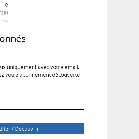
 le
 400
e de
abonnés
uite
s uniquement avec votre email.
 un
 votre abonnement découverte
ires
tifier / Découvrir