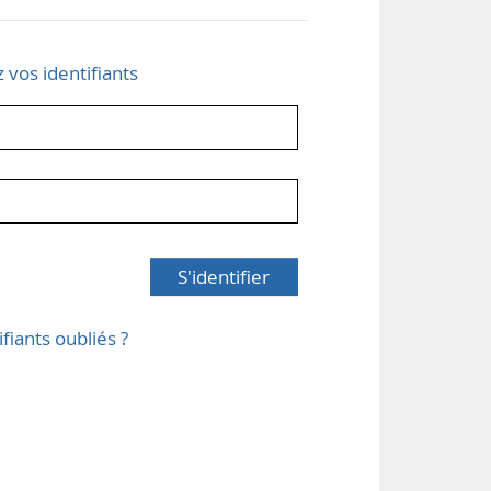
z vos identifiants
S'identifier
ifiants oubliés ?