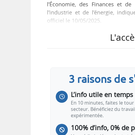
l’Économie, des Finances et de 
l’industrie et de l’énergie, indi
officiel le 10/05/2025.
L'accè
Elle remplace Juliette Leboda qui
Ferracci depuis le 01/10/2024. Cl
arrêté du ministère de l’Économi
numérique du 06/05/2025 annonce l
3 raisons de 
Claire Lucas, ingénieure des mine
L’info utile en temps 
En 10 minutes, faites le tour 
secteur. Bénéficiez du trava
expérimentée.
100% d’info, 0% de 