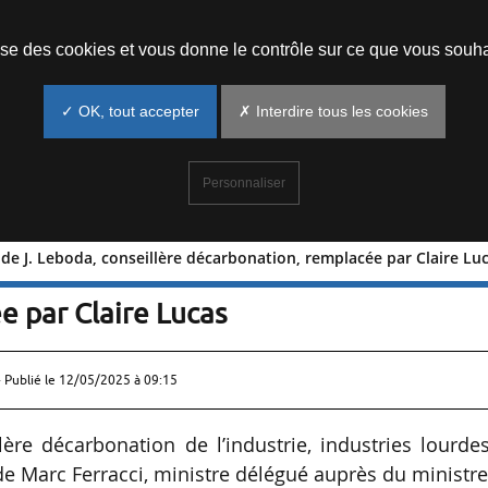
Prendre un rendez-vous
lise des cookies et vous donne le contrôle sur ce que vous souha
✓ OK, tout accepter
✗ Interdire tous les cookies
Personnaliser
 de J. Leboda, conseillère décarbonation, remplacée par Claire Lu
départ de J. Leboda, conseillère
e par Claire Lucas
 Publié le
12/05/2025 à 09:15
re décarbonation de l’industrie, industries lourde
 de Marc Ferracci, ministre délégué auprès du ministr