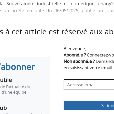
la Souveraineté industrielle et numérique, chargé
que un arrêté en date du 06/05/2025, publié au Jou
s à cet article est réservé aux 
 était conseillère décarbonation de l’industrie de 
aire Lucas a pris ses fonctions le 01/05/2025. Un a
e, des Finances et de la Souveraineté industrielle
Bienvenue,
e départ de Juliette Leboda du cabinet du ministre.
Abonné.e ?
Connectez-vou
Non abonné.e ?
Demandez
s'abonner
s, était auparavant cheffe du bureau des…
en saisissant votre email.
utile
de l’actualité du
il d’une équipe
S'iden
pub