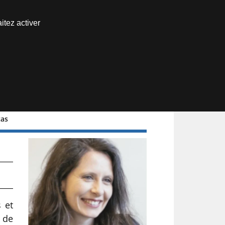
Nous joindre
itez activer
Espace abonné
cas
s et
e de