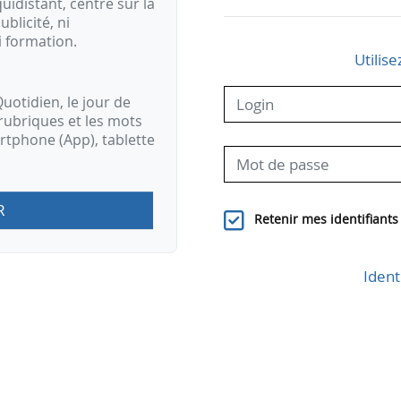
idistant, centré sur la
ublicité, ni
i formation.
Utilise
uotidien, le jour de
rubriques et les mots
artphone (App), tablette
R
Retenir mes identifiants
Ident