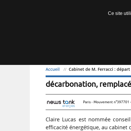
Découvrir sans engagement
Ce site uti
Menu
Accueil
Cabinet de M. Ferracci : départ
Cabinet de M. Ferracci : 
décarbonation, remplacé
Paris - Mouvement n°397701 -
Claire Lucas est nommée conseillè
efficacité énergétique, au cabinet