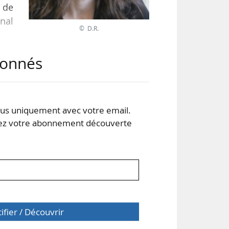
 de
rnal
© D.R.
abonnés
Marc
utre
 et
s uniquement avec votre email.
 votre abonnement découverte
tifier / Découvrir