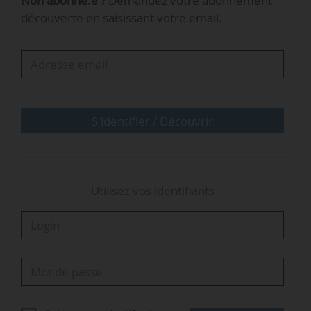
Non abonné.e ?
Demandez votre abonnement
Nicolas Dogimont a rejoint Storengy en 2009
découverte en saisissant votre email.
comme chargé d’affaires inspection et qualité
des équipements sous pression. Il a occupé
diverses fonctions dans l’entreprise, dont chef
du département sécurité industrielle et sûreté,
poste qu’il occupait jusqu’à présent.
S'identifier / Découvrir
Utilisez vos identifiants