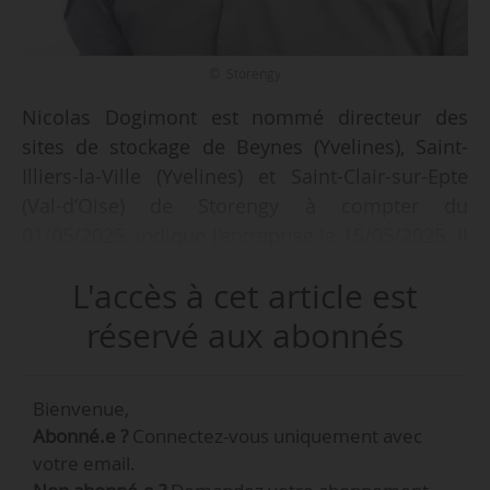
© Storengy
Nicolas Dogimont est nommé directeur des
sites de stockage de Beynes (Yvelines), Saint-
Illiers-la-Ville (Yvelines) et Saint-Clair-sur-Epte
(Val-d’Oise) de Storengy à compter du
01/05/2025, indique l’entreprise le 15/05/2025. Il
remplace Pierre Leprince, qui prend la direction
L'accès à cet article est
du Groupe d’Intervention sur les Puits (GIP),
basé à Beynes.
réservé aux abonnés
À son poste, il assurera la gestion
Bienvenue,
opérationnelle et stratégique des trois sites de
Abonné.e ?
Connectez-vous uniquement avec
stockage souterrain de gaz naturel.
votre email.