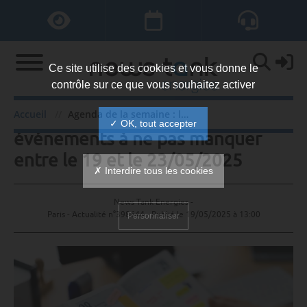
Ce site utilise des cookies et vous donne le
contrôle sur ce que vous souhaitez activer
Agenda de la semaine : les
Accueil
Agenda de la semaine : les événements à ne pas manquer entre le 19 et le 23/05/2025
✓ OK, tout accepter
événements à ne pas manquer
entre le 19 et le 23/05/2025
✗ Interdire tous les cookies
News Tank Energies -
Paris - Actualité n°398644 - Publié le
19/05/2025 à 13:00
Personnaliser