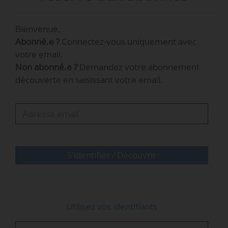
23/05/2025, repérés par News Tank Energies.
Lundi 19 mai
Bienvenue,
Abonné.e ?
Connectez-vous uniquement avec
e
La 29
édition de la
Conférence mondiale sur le gaz
votre email.
(World Gas Conference 2025)
est organisée à Pékin
Non abonné.e ?
Demandez votre abonnement
(Chine) par l’Union internationale du gaz du 19 au
découverte en saisissant votre email.
23/05/2025. Le thème de cette édition est « Energising a
Sustainable Future ». 30 000 participants de 70 pays
sont attendus ainsi que 300 exposants, nationaux et
internationaux.
Commission européenne
…
S'identifier / Découvrir
Utilisez vos identifiants