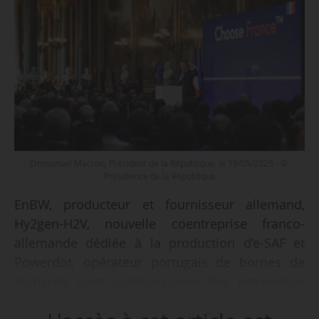
Emmanuel Macron, Président de la République, le 19/05/2025 - ©
Présidence de la République
EnBW, producteur et fournisseur allemand,
Hy2gen-H2V, nouvelle coentreprise franco-
allemande dédiée à la production d’e-SAF et
Powerdot, opérateur portugais de bornes de
recharge, sont quelques-unes des entreprises
étrangères qui annoncent des investissements
e