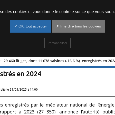
Prendre un rendez-vous
lise des cookies et vous donne le contrôle sur ce que vous souha
✓ OK, tout accepter
✗ Interdire tous les cookies
Personnaliser
: 29 460 litiges, dont 11 678 saisines (-16,6 %), enregistrés en 20
nergie : 29 460 litiges, dont 11 678
gistrés en 2024
ublié le
21/05/2025 à 14:00
es enregistrés par le médiateur national de l’énergi
apport à 2023 (27 350), annonce l’autorité publi