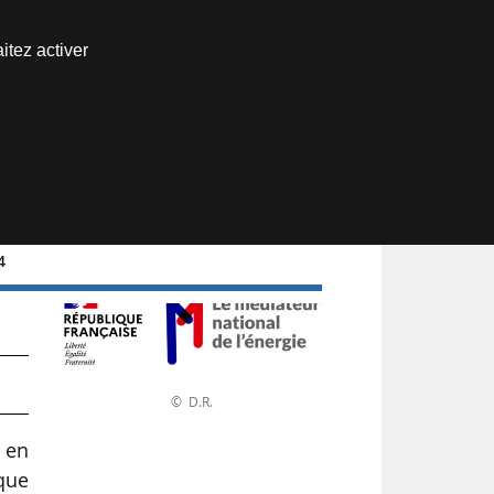
Nous joindre
itez activer
Espace abonné
24
© D.R.
e en
que