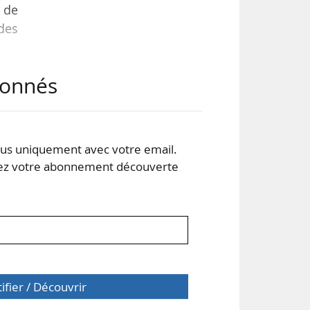
e de
ndes
abonnés
 de
onal
urs
s uniquement avec votre email.
 votre abonnement découverte
ns…
tifier / Découvrir