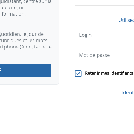
idistant, centré sur la
ublicité, ni
i formation.
Utilise
uotidien, le jour de
rubriques et les mots
artphone (App), tablette
R
Retenir mes identifiants
Ident