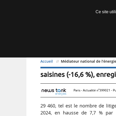
Découvrir sans engagement
Ce site uti
Menu
Accueil
Médiateur national de l’énergie 
Médiateur national de l’é
saisines (-16,6 %), enre
Paris - Actualité n°399021 - P
29 460, tel est le nombre de litig
2024, en hausse de 7,7 % par r