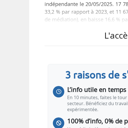
indépendante le 20/05/2025. 17 782
33,2 % par rapport à 2023, et 11 67
de médiation), en baisse 16,6 % pa
L'accè
« La baisse du nombre de saisin
l’énergie, ainsi que les efforts s
de l’énergie, ont permis de réd
d’instruction », indique l’autorité.
3 raisons de 
7 942 recommandations de solutio
L’info utile en temps 
En 10 minutes, faites le tour 
secteur. Bénéficiez du trava
expérimentée.
100% d’info, 0% de 