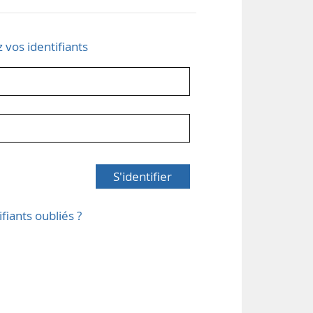
z vos identifiants
S'identifier
ifiants oubliés ?