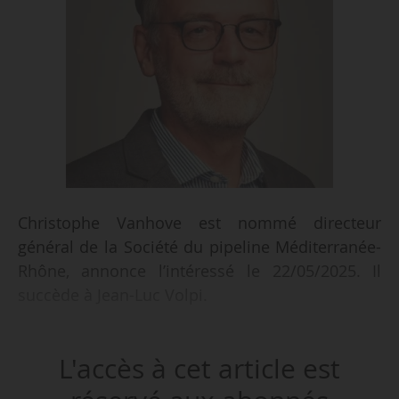
Christophe Vanhove est nommé directeur
général de la Société du pipeline Méditerranée-
Rhône, annonce l’intéressé le 22/05/2025. Il
succède à Jean-Luc Volpi.
Il était auparavant magistrat à la Cour des
L'accès à cet article est
comptes de 2022 et 2024. Il a également occupé
plusieurs postes dans le secteur de l’énergie. Il a