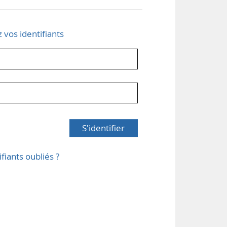
z vos identifiants
S'identifier
ifiants oubliés ?