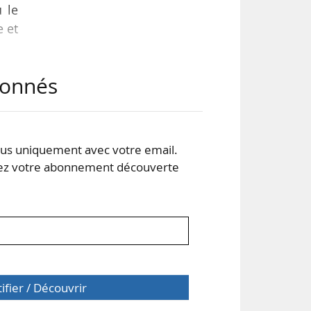
u le
e et
abonnés
 de
 les
 de
 ses
s uniquement avec votre email.
 votre abonnement découverte
tifier / Découvrir