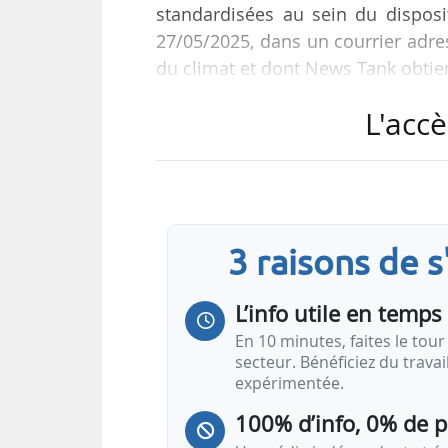
standardisées au sein du disposit
27/05/2025, dans un courrier adres
du climat et dont News Tank obtien
L'accè
Les huit fédérations et associa
reporter l’examen du texte le tem
impacts de chaque fiche. « Nous
suppression, qui rompt de fait le 
parties prenantes, que ce soit au…
3 raisons de 
L’info utile en temps 
En 10 minutes, faites le tour 
secteur. Bénéficiez du trava
expérimentée.
100% d’info, 0% de 