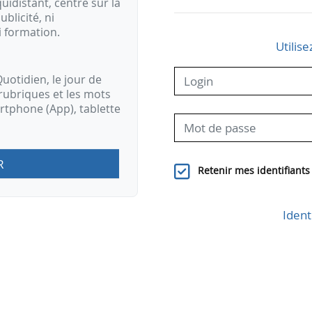
idistant, centré sur la
ublicité, ni
i formation.
Utilise
uotidien, le jour de
rubriques et les mots
artphone (App), tablette
R
Retenir mes identifiants
Ident