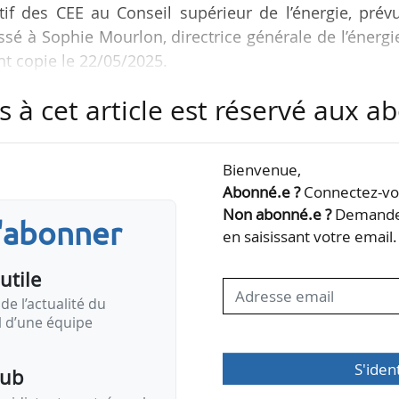
if des CEE au Conseil supérieur de l’énergie, prév
sé à Sophie Mourlon, directrice générale de l’énergi
t copie le 22/05/2025.
s à cet article est réservé aux 
tions professionnelles, membres du CSE, demandent
ps de mener une concertation sur les paramètres et
 avons été profondément surpris par cette décision
Bienvenue,
cadre du dialogue habituel entre l’Administration et
Abonné.e ?
Connectez-vou
Non abonné.e ?
Demandez
s'abonner
en saisissant votre email.
utile
de l’actualité du
il d’une équipe
S'iden
pub