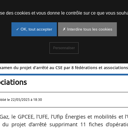
Prendre un rendez-vous
lise des cookies et vous donne le contrôle sur ce que vous souha
✓ OK, tout accepter
✗ Interdire tous les cookies
Personnaliser
xamen du projet d’arrêté au CSE par 8 fédérations et association
 de l’examen du projet d’arrêté au CS
ociations
ublié le
22/05/2025 à 18:30
Gaz, le GPCEE, l’UFE, l’Ufip Énergies et mobilités et l
du projet d’arrêté supprimant 11 fiches d’opérati