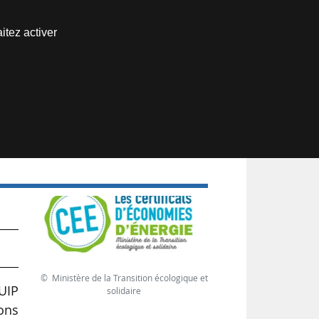
Nous joindre
itez activer
Espace abonné
s
E
© Ministère de la Transition écologique et
’UIP
solidaire
ons