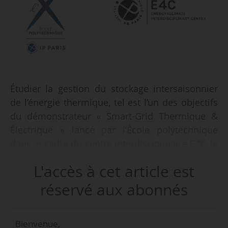
Étudier la gestion du stockage intersaisonnier
de l’énergie thermique, tel est l’un des objectifs
du démonstrateur « Smart-Grid Thermique &
Électrique » lancé par l’École polytechnique
dans le cadre du centre interdisciplinaire E4C, le
22/05/2025. Ce dernier consiste en la mise en
L'accès à cet article est
place d’un système de production de chaleur
par géothermie, renforcé avec une production
réservé aux abonnés
électrique et thermique via des panneaux
solaires photovoltaïques dans quatre bâtiments
Bienvenue,
résidentiels situés sur le campus de l’X à