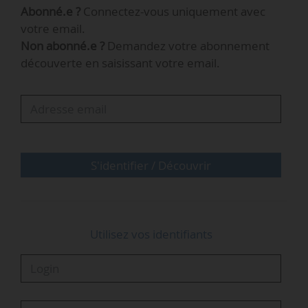
Abonné.e ?
Connectez-vous uniquement avec
Palaiseau (Essonne). Sa mise en service est
votre email.
prévue pour l’automne 2025. Le démonstrateur
Non abonné.e ?
Demandez votre abonnement
est soutenu par la Fondation de l’École
découverte en saisissant votre email.
polytechnique.
Le démonstrateur fonctionnera sur deux
temporalités : une à court terme avec la
consommation immédiate et une à long terme
avec l’intersaisonnalité…
S'identifier / Découvrir
Utilisez vos identifiants