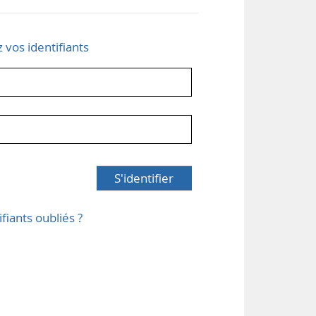
z vos identifiants
S'identifier
ifiants oubliés ?