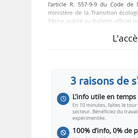
l’article R. 557-9-9 du Code de
ministère de la Transition écologi
Pêche, publié au Bulletin officiel l
L'accè
Les procédures concernées sont 
supervisés de l’équipement sous p
type sur la base du contrôle in
l’équipement sous pression à des i
de la vérification de l’équipement
3 raisons de 
L’info utile en temps 
En 10 minutes, faites le tour 
secteur. Bénéficiez du trava
expérimentée.
100% d’info, 0% de 