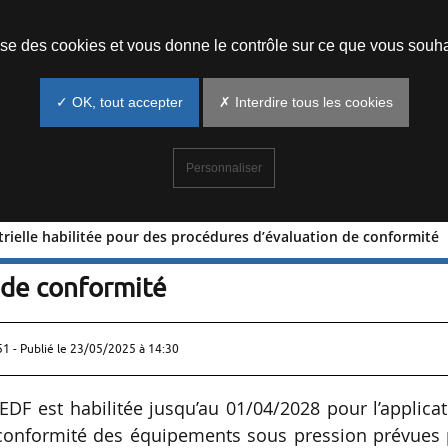
Prendre un rendez-vous
lise des cookies et vous donne le contrôle sur ce que vous souha
✓ OK, tout accepter
✗ Interdire tous les cookies
Personnaliser
strielle habilitée pour des procédures d’évaluation de conformité
é industrielle habilitée pour des
 de conformité
51 - Publié le
23/05/2025 à 14:30
’EDF est habilitée jusqu’au 01/04/2028 pour l’applica
 conformité des équipements sous pression prévues 