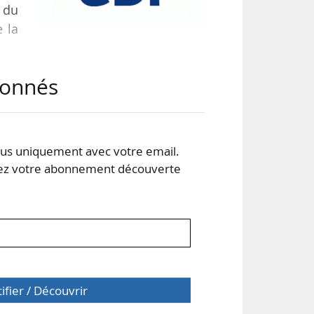
 du
e la
abonnés
les
é au
 de
base
s uniquement avec votre email.
 votre abonnement découverte
tifier / Découvrir