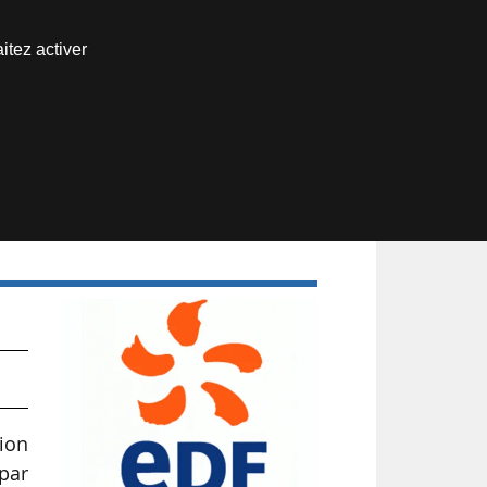
Nous joindre
itez activer
Espace abonné
tion
par