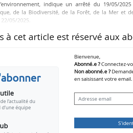
 l’environnement, indique un arrêté du 19/05/2025
que, de la Biodiversité, de la Forêt, de la Mer et d
e 22/05/2025.
s à cet article est réservé aux 
: le contrôle interne de la fabrication et contrô
ression à des intervalles aléatoires ; la conformit
terne de la fabrication et de contrôles supervisés
Bienvenue,
ntervalles aléatoires ; la conformité au type sur la 
Abonné.e ?
Connectez-vou
 sous…
Non abonné.e ?
Demandez
s'abonner
en saisissant votre email.
utile
de l’actualité du
il d’une équipe
S'iden
pub