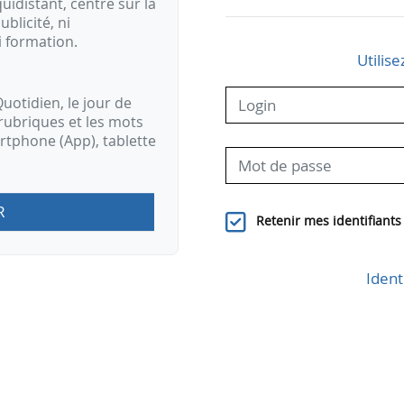
idistant, centré sur la
ublicité, ni
i formation.
Utilise
uotidien, le jour de
rubriques et les mots
artphone (App), tablette
R
Retenir mes identifiants
Ident