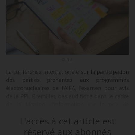
© D.R.
La conférence internationale sur la participation
des parties prenantes aux programmes
électronucléaires de l’AIEA, l’examen pour avis
de la PPL Gremillet, des auditions dans le cadre
de la Mission d’information sur le prix de
l’électricité, la compétitivité des entreprises et
L'accès à cet article est
l’action de l’État… Retrouvez l’ensemble des
rendez-vous et événements à ne pas manquer
réservé aux abonnés