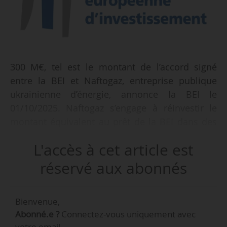
300 M€, tel est le montant de l’accord signé
entre la BEI et Naftogaz, entreprise publique
ukrainienne d’énergie, annonce la BEI le
01/10/2025. Naftogaz s’engage à réinvestir le
montant équivalent au prêt de la BEI dans des
projets d’énergie renouvelable et de
L'accès à cet article est
décarbonation.
réservé aux abonnés
« Ce financement vise à soutenir la résilience du
secteur énergétique et à reconstituer les
Bienvenue,
réserves de gaz à long terme du pays avant
Abonné.e ?
Connectez-vous uniquement avec
l’hiver », indique la BEI.
votre email.