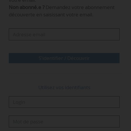
Non abonné.e ?
Demandez votre abonnement
Cet investissement s’inscrit dans le cadre du
découverte en saisissant votre email.
plan de sauvetage énergétique de l’Ukraine de
la BEI adopté en octobre 2024. Le plan prévoit la
mise à disposition de 600 M€ pour des projets
énergétiques critiques dans les secteurs public
et privé afin de répondre aux besoins urgents
en chauffage et en électricité du pays.
S'identifier / Découvrir
« Cet accord poursuit également la…
Utilisez vos identifiants