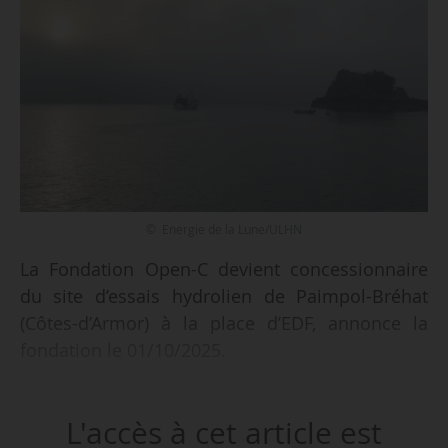
© Energie de la Lune/ULHN
La Fondation Open-C devient concessionnaire
du site d’essais hydrolien de Paimpol-Bréhat
(Côtes-d’Armor) à la place d’EDF, annonce la
fondation le 01/10/2025.
Un arrêté préfectoral publié le 18/09/2025
L'accès à cet article est
approuve la concession d’utilisation du