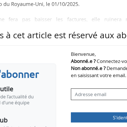
ro du Royaume-Uni, le 01/10/2025.
ne fera pas baisser les factures, elle ruinera 
st dangereuse et profondément néfaste pour no
s à cet article est réservé aux 
e le secrétaire d’État lors d’une conférence du Pa
u’un projet de loi en ce sens serait présenté à l’aut
Bienvenue,
Abonné.e ?
Connectez-vou
hydraulique a été instauré au Royaume-Uni en 2019 
Non abonné.e ?
Demandez
s'abonner
 Preston New Road (Lancashire). Sans nouvelles pre
en saisissant votre email.
procéd…
utile
de l’actualité du
il d’une équipe
S'iden
pub