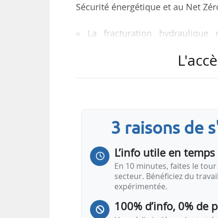
Sécurité énergétique et au Net Zé
« La fracturation hydraulique 
engagements climatiques et e
L'accè
environnement naturel », déclar
travailliste, ce jour. Il ajoute q
2025.
Un moratoire sur la fracturation 
3 raisons de 
suite d’un tremblement de terre à
scientifiques démontrant que le 
L’info utile en temps 
En 10 minutes, faites le tour 
secteur. Bénéficiez du trava
expérimentée.
100% d’info, 0% de 