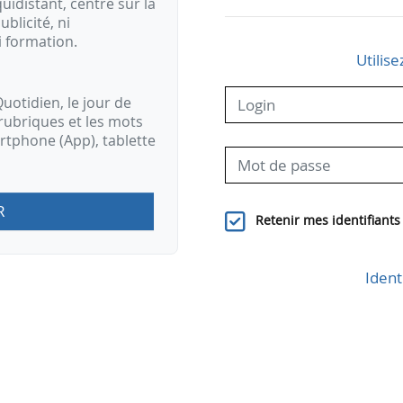
idistant, centré sur la
ublicité, ni
i formation.
Utilise
uotidien, le jour de
rubriques et les mots
artphone (App), tablette
R
Retenir mes identifiants
Ident