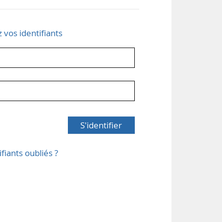
z vos identifiants
S'identifier
ifiants oubliés ?