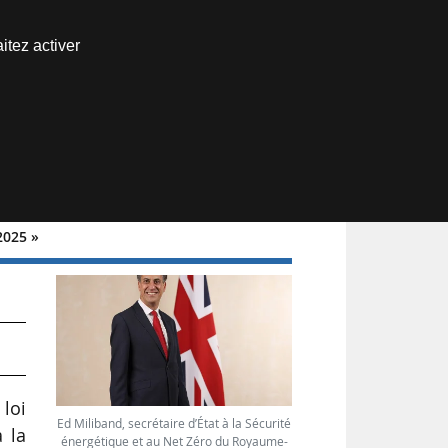
Nous joindre
itez activer
Espace abonné
2025 »
 loi
Ed Miliband, secrétaire d’État à la Sécurité
 la
énergétique et au Net Zéro du Royaume-