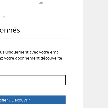
Uni -
nos
tre
abonnés
rti
omne
s uniquement avec votre email.
à la
 votre abonnement découverte
uves
tifier / Découvrir