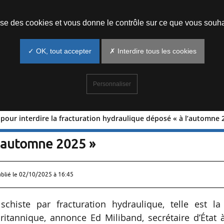
Prendre un rendez-vous
lise des cookies et vous donne le contrôle sur ce que vous souha
✓ OK, tout accepter
✗ Interdire tous les cookies
Personnaliser
 pour interdire la fracturation hydraulique déposé « à l’automne 
e loi pour interdire la fracturation
l’automne 2025 »
ublié le
02/10/2025 à 16:45
schiste par fracturation hydraulique, telle est la
itannique, annonce Ed Miliband, secrétaire d’État à