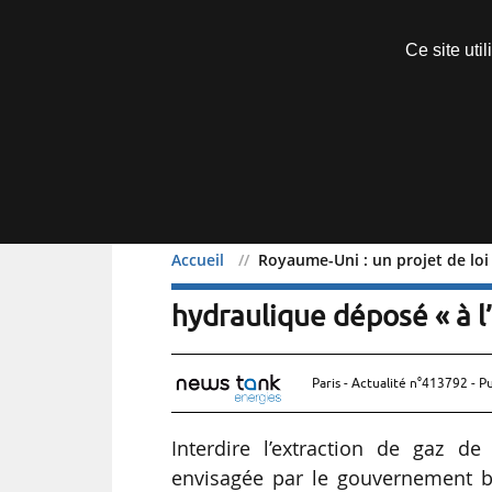
Découvrir sans engagement
Ce site uti
Menu
Accueil
Royaume-Uni : un projet de loi
Royaume-Uni : un projet d
hydraulique déposé « à 
Paris - Actualité n°413792 - P
Interdire l’extraction de gaz de 
envisagée par le gouvernement br