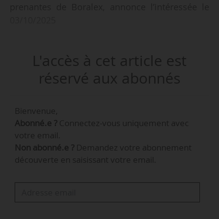
prenantes de Boralex, annonce l’intéressée le
03/10/2025
Marianne Boust était auparavant vice-
L'accès à cet article est
présidente Affaires publiques, Communication
et Marketing pour l’Europe de Boralex depuis
réservé aux abonnés
juin 2023. Elle a également été directrice
Marketing de CVE (2021-2023) et directrice
Bienvenue,
Transition énergétique chez Capgemini Invent
Abonné.e ?
Connectez-vous uniquement avec
(2019-2021). Marianne Boust est diplômée de
votre email.
l’Essec.
Non abonné.e ?
Demandez votre abonnement
découverte en saisissant votre email.