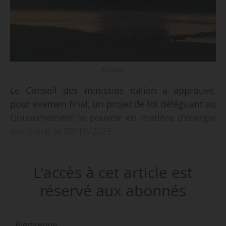
© Pexels
Le Conseil des ministres italien a approuvé,
pour exemen final, un projet de loi déléguant au
Gouvernement le pouvoir en matière d’énergie
nucléaire, le 02/10/2025.
Le projet de loi offre au gouvernement le
L'accès à cet article est
pouvoir de réglementer sur la politique
nucléaire, dans le cadre des politiques
réservé aux abonnés
européennes de décarbonation. Ce mandat
comprend notamment l’élaboration d’un
Bienvenue,