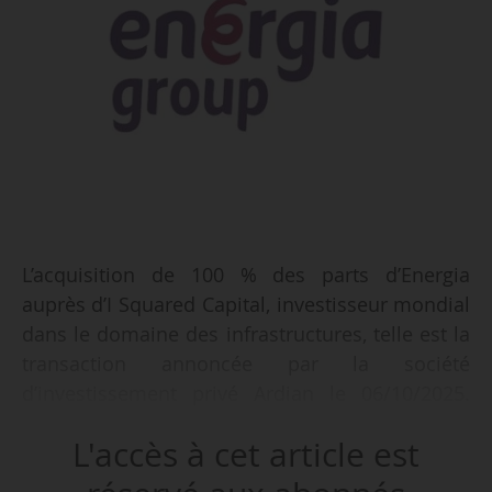
L’acquisition de 100 % des parts d’Energia
auprès d’I Squared Capital, investisseur mondial
dans le domaine des infrastructures, telle est la
transaction annoncée par la société
d’investissement privé Ardian le 06/10/2025.
L’accord définitif, encore soumis aux
L'accès à cet article est
approbations réglementaires habituelles,
devrait être finalisé au premier trimestre 2026.