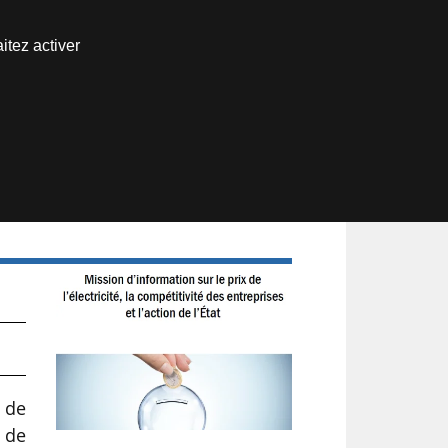
Nous joindre
itez activer
Espace abonné
 de
é de