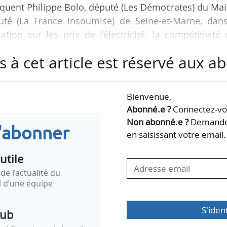
diquent Philippe Bolo, député (Les Démocrates) du Ma
puté (La France Insoumise) de Seine-et-Marne, dans
tion sur les prix de l’électricité, la compétitivité
blié le 09/10/2025.
s à cet article est réservé aux 
mation avait été décidée par la Commission des affa
ale le 09/04/2025. Elle est le produit de 24 audit
Bienvenue,
avait pour « objet d’étudier les mécanismes de forma
Abonné.e ?
Connectez-vou
Non abonné.e ?
Demandez
s'abonner
en saisissant votre email.
utile
de l’actualité du
il d’une équipe
S'iden
pub