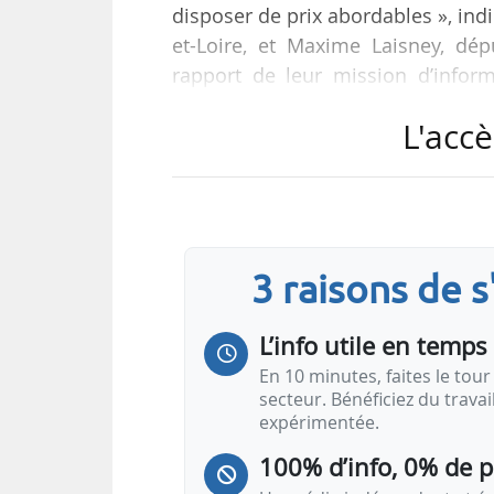
disposer de prix abordables », in
et-Loire, et Maxime Laisney, dé
rapport de leur mission d’informa
entreprises et l’action de l’État, pu
L'accè
La création de la mission d’infor
économiques de l’Assemblée nation
sur une période de six mois. Elle 
des prix de l’électricité et…
3 raisons de 
L’info utile en temps 
En 10 minutes, faites le tour 
secteur. Bénéficiez du trava
expérimentée.
100% d’info, 0% de 