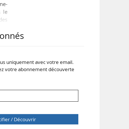
ine-
 le
 des
abonnés
ires
ions
tion
s uniquement avec votre email.
 votre abonnement découverte
tifier / Découvrir