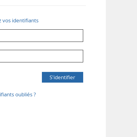
z vos identifiants
S'identifier
ifiants oubliés ?