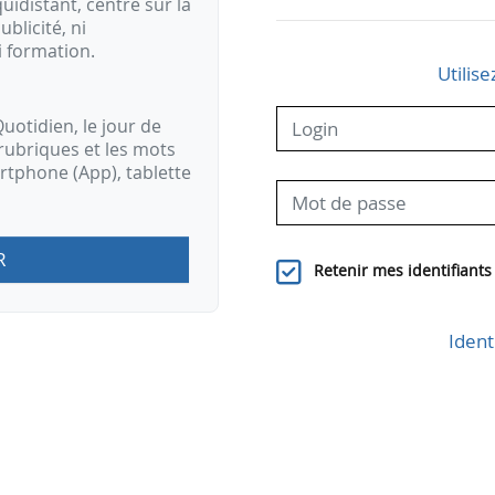
idistant, centré sur la
ublicité, ni
i formation.
Utilise
uotidien, le jour de
rubriques et les mots
artphone (App), tablette
R
Retenir mes identifiants
Ident