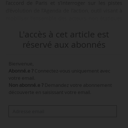
l’accord de Paris et s’interroger sur les pistes
d’évolution de l’Agenda de l’action, outil visant à
mobiliser l’ensemble des acteurs non étatiques
pour prendre des engagements sur le climat,
L'accès à cet article est
tels sont trois des points qui seront discutés
lors de la pré-COP 30 à Brasilia (Brésil) les 13 et
réservé aux abonnés
14/10/2025.
Bienvenue,
Benoît Faraco, ambassadeur chargé des
Abonné.e ?
Connectez-vous uniquement avec
négociations sur le changement climatique,
votre email.
pour les énergies renouvelables et la prévention
Non abonné.e ?
Demandez votre abonnement
des risques climatiques, représentera la France
découverte en saisissant votre email.
lors de ce rendez-vous. « L’actualité politique
des prochains jours décidera si la ministre ou
une autre autorité ministérielle représentera
également la France », indique le cabinet
d’Agnès Pannier-Runacher, ministre…