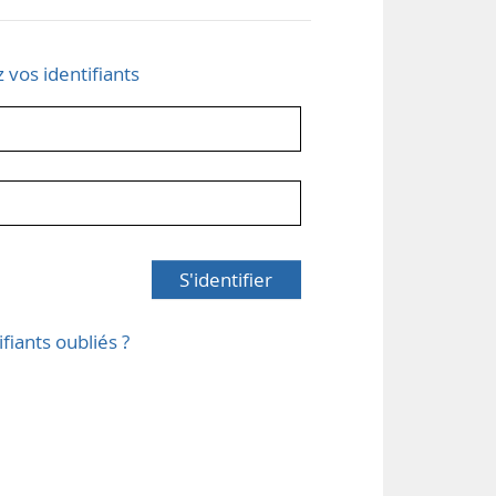
z vos identifiants
S'identifier
ifiants oubliés ?