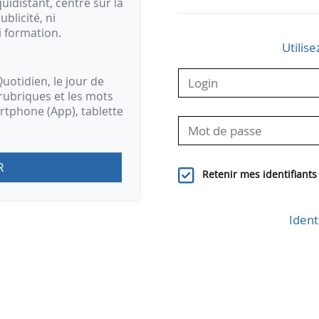
idistant, centré sur la
ublicité, ni
i formation.
Utilise
uotidien, le jour de
rubriques et les mots
artphone (App), tablette
R
Retenir mes identifiants
Ident