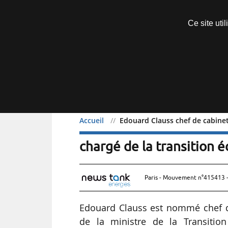
Découvrir sans engagement
Ce site uti
Menu
Accueil
Edouard Clauss chef de cabinet
Edouard Clauss chef de c
chargé de la transition 
Paris - Mouvement n°415413 -
Edouard Clauss est nommé chef d
de la ministre de la Transition