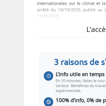
internationales sur le climat et l
arrêté du 14/10/2025, publié au Jo
13/10/2025.
L'accè
Edouard Clauss a précédemment 
lorsque ce dernier était député 
également été fonctionnaire d’Éta
chargé des déplacements, entre jui
3 raisons de 
L’info utile en temps 
En 10 minutes, faites le tour 
secteur. Bénéficiez du trava
expérimentée.
100% d’info, 0% de 