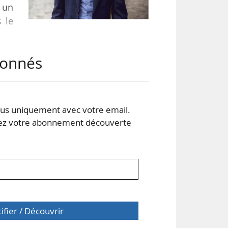
e un
s le
abonnés
vre
l a
eur,
s uniquement avec votre email.
 votre abonnement découverte
tifier / Découvrir