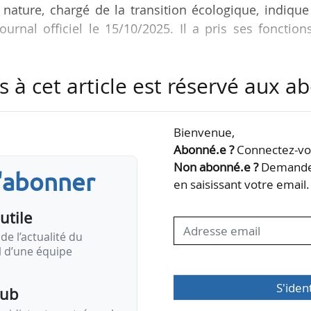
a nature, chargé de la transition écologique, indiqu
urnal officiel le 15/10/2025. Il a pris ses fonction
s à cet article est réservé aux 
été collaborateur parlementaire de Mathieu Lefè
du Val-de-Marne, entre juin 2022 et octobre 2025. I
t auprès du chef de cabinet du ministre de l’Intéri
Bienvenue,
n 2021 et juin 2022.
Abonné.e ?
Connectez-vou
Non abonné.e ?
Demandez
s'abonner
en saisissant votre email.
utile
de l’actualité du
il d’une équipe
S'iden
pub