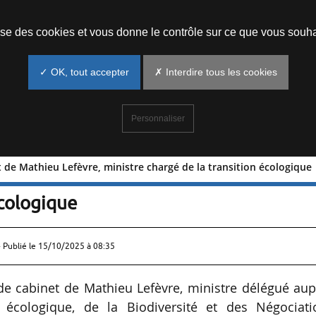
Prendre un rendez-vous
lise des cookies et vous donne le contrôle sur ce que vous souha
✓ OK, tout accepter
✗ Interdire tous les cookies
Personnaliser
 de Mathieu Lefèvre, ministre chargé de la transition écologique
abinet de Mathieu Lefèvre, ministre
écologique
 Publié le
15/10/2025 à 08:35
e cabinet de Mathieu Lefèvre, ministre délégué aup
 écologique, de la Biodiversité et des Négociati