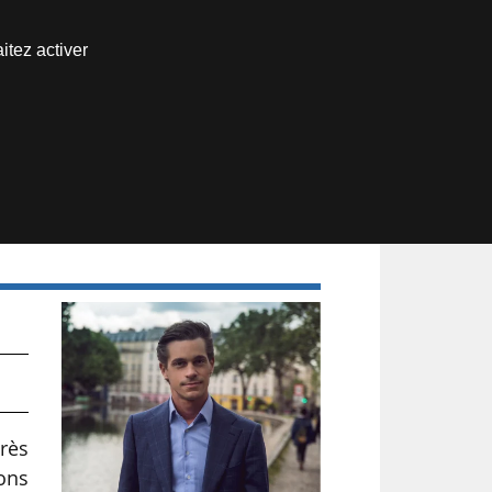
Nous joindre
itez activer
Espace abonné
rès
ons