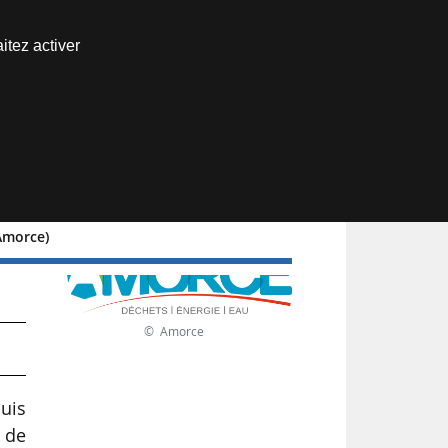
Nous joindre
itez activer
Espace abonné
 Amorce)
© Amorce
puis
 de