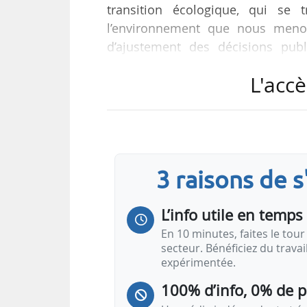
transition écologique, qui se 
l’environnement que nous menons
d’ajustement des décisions pu
pourtant décisifs et sur lesquels i
L'accè
président d’Amorce, à l’occasion d
« Il y a aujourd’hui des recul
logements avec Ma Prime Rénov’ o
lesquels le bilan entre le coût pub
3 raisons de 
L’info utile en temps 
En 10 minutes, faites le tour 
secteur. Bénéficiez du trava
expérimentée.
100% d’info, 0% de 