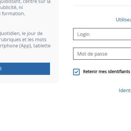
idistant, centré sur la
ublicité, ni
i formation.
Utilise
uotidien, le jour de
rubriques et les mots
artphone (App), tablette
R
Retenir mes identifiants
Ident