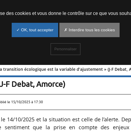
Prendre un rendez-vous
lise des cookies et vous donne le contrôle sur ce que vous souha
✓ OK, tout accepter
✗ Interdire tous les cookies
Personnaliser
a transition écologique est la variable d’ajustement » (J-F Debat,
 que la transition écologique est la
(J-F Debat, Amorce)
ublié le
15/10/2025 à 17:30
e 14/10/2025 et la situation est celle de l’alerte. De
le sentiment que la prise en compte des enjeux