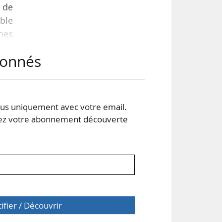
 de
ble
nes
ce-
abonnés
des
our
s uniquement avec votre email.
 votre abonnement découverte
tifier / Découvrir