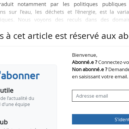
traduit notamment par les politiques publiques
 sur l’eau, les déchets et l’énergie, est la varia
bliques. Nous voyons des reculs dans des domai
er
l faut intervenir », déclare Jean-François Debat, 1
vi
s à cet article est réservé aux 
e
u 39
congrès de l’association le 15/10/2025.
s sur des sujets, comme la rénovation thermique 
Bienvenue,
u les réseaux de chaleur, qui sont pourtant ceux p
Abonné.e ?
Connectez-vou
lic…
Non abonné.e ?
Demandez
s'abonner
en saisissant votre email.
utile
de l’actualité du
il d’une équipe
S'iden
pub