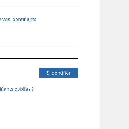
z vos identifiants
S'identifier
ifiants oubliés ?