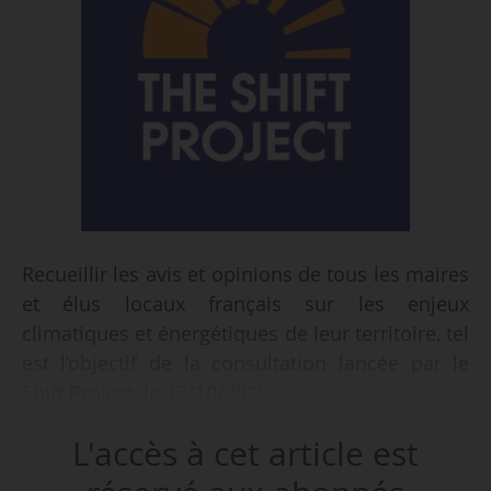
Recueillir les avis et opinions de tous les maires
et élus locaux français sur les enjeux
climatiques et énergétiques de leur territoire, tel
est l’objectif de la consultation lancée par le
Shift Project, le 13/10/2025.
L'accès à cet article est
Le questionnaire d’une quinzaine de pages vise
à recueillir le point de vue des élus sur la