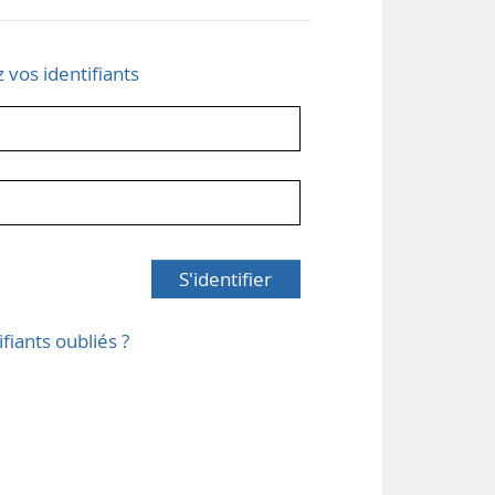
z vos identifiants
S'identifier
ifiants oubliés ?