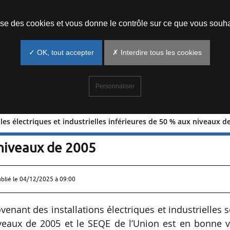
Prendre un rendez-vous
lise des cookies et vous donne le contrôle sur ce que vous souha
✓ OK, tout accepter
✗ Interdire tous les cookies
Personnaliser
les électriques et industrielles inférieures de 50 % aux niveaux d
centrales électriques et industrielles
 niveaux de 2005
ublié le
04/12/2025 à 09:00
enant des installations électriques et industrielles 
iveaux de 2005 et le SEQE de l’Union est en bonne v