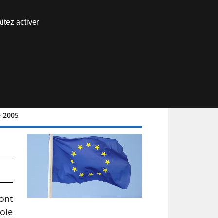
Nous joindre
itez activer
Espace abonné
e 2005
sont
oie