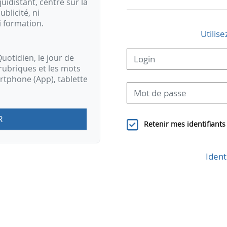
idistant, centré sur la
ublicité, ni
i formation.
Utilise
uotidien, le jour de
rubriques et les mots
artphone (App), tablette
R
Retenir mes identifiants
Ident