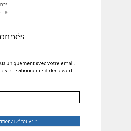
ents
 le
abonnés
oint
tes
s uniquement avec votre email.
rt à
 votre abonnement découverte
 de
tifier / Découvrir