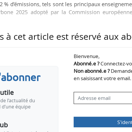
-62 % d’émissions, tels sont les principaux enseignem
rbone 2025 adopté par la Commission européenne
s à cet article est réservé aux 
tat de l’Union dans le domaine de l’énergie, fait le p
 en 2024 et met en évidence les évolutions pertinen
5.
Bienvenue,
Abonné.e ?
Connectez-vou
u secteur électrique ont diminué de 11 % par rappo
Non abonné.e ?
Demandez
s'abonner
es émissions globales provenant de la combustion
en saisissant votre email.
ectrique et…
utile
de l’actualité du
il d’une équipe
S'iden
pub