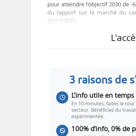
pour atteindre l’objectif 2030 de 
du rapport sur le marché du ca
03/12/2025.
L'accè
Ce rapport, issu du rapport sur l’é
sur le fonctionnement du SEQE-UE
au cours du premier semestre 202
Les émissions des installations d
3 raisons de 
2023 (avec une baisse de 9 % d
combustibles dans les secteurs él
L’info utile en temps 
En 10 minutes, faites le tour 
secteur. Bénéficiez du trava
expérimentée.
100% d’info, 0% de 