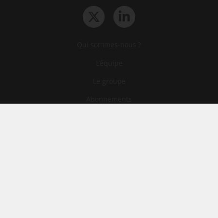
Qui sommes-nous ?
L‘équipe
Le groupe
Abonnements
Contact
Archives
CGA
Mentions légales
Confidentialité
Cookies