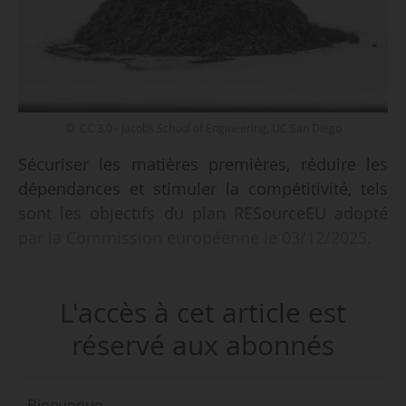
© CC 3.0 - Jacobs School of Engineering, UC San Diego
Sécuriser les matières premières, réduire les
dépendances et stimuler la compétitivité, tels
sont les objectifs du plan RESourceEU adopté
par la Commission européenne le 03/12/2025.
Le plan fournit des outils et des financements
L'accès à cet article est
pour promouvoir les projets de matières
premières critiques en Europe et établir des
réservé aux abonnés
partenariats afin de diversifier les chaînes
d’approvisionnement avec des pays étrangers.
Bienvenue,