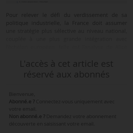
Pour relever le défi du verdissement de sa
politique industrielle, la France doit assumer
une stratégie plus sélective au niveau national,
couplée à une plus grande intégration avec
l’échelon européen, telle est l’analyse de Alice
Moscovici et Phuc-Vinh Nguyen, chercheurs à
L'accès à cet article est
l’Institut Jacques Delors, dans leur policy paper
« Industrie en panne : les cleantech comme
réservé aux abonnés
moteur ? », publié le 03/12/2025. « Opérer de la
sorte permettrait à la France de réellement se
Bienvenue,
donner les moyens de ses ambitions. À défaut,
Abonné.e ?
Connectez-vous uniquement avec
c’est en France que la “lente agonie” amenée à
votre email.
toucher le continent européen par Mario Draghi
Non abonné.e ?
Demandez votre abonnement
risquerait de se matérialiser en premier lieu. »
découverte en saisissant votre email.