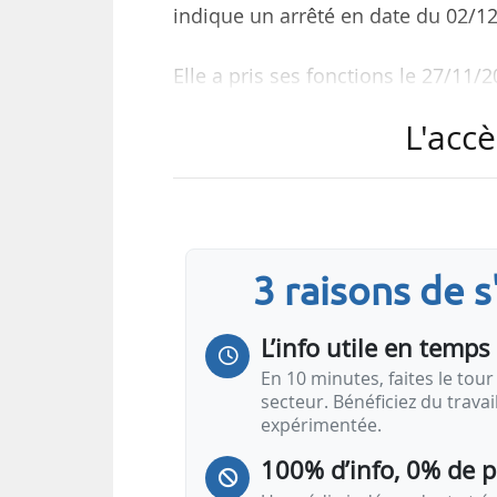
indique un arrêté en date du 02/12/
Elle a pris ses fonctions le 27/11/2
L'accè
Nathalie Picot était auparavant c
de l’Aménagement du territoire et
Elle a également été conseillère
l’énergie, entre septembre et déc
3 raisons de 
L’info utile en temps 
En 10 minutes, faites le tour 
secteur. Bénéficiez du trava
expérimentée.
100% d’info, 0% de 