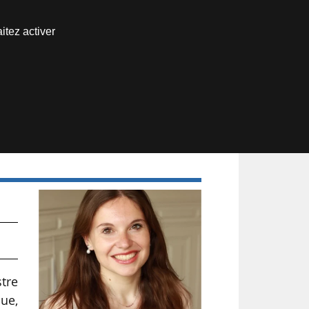
Nous joindre
itez activer
Espace abonné
stre
que,