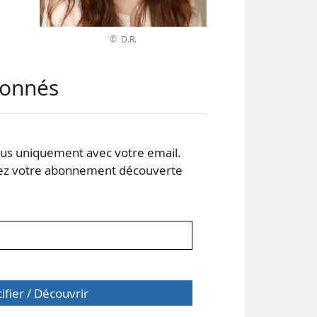
© D.R.
abonnés
stre
025.
 de
s uniquement avec votre email.
 votre abonnement découverte
tifier / Découvrir