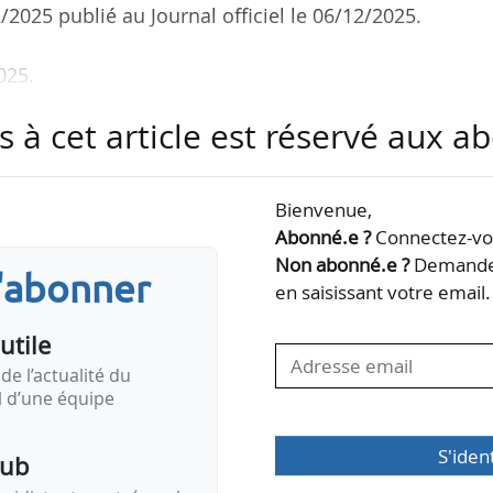
2025 publié au Journal officiel le 06/12/2025.
025.
s à cet article est réservé aux 
onseillère parlementaire de François Rebsamen, mini
 de la Décentralisation, entre mars et septembre 2
 parlementaire d’Olga Givernet, ministre en charge
Bienvenue,
embre 2024.
Abonné.e ?
Connectez-vou
Non abonné.e ?
Demandez
s'abonner
en saisissant votre email.
utile
de l’actualité du
il d’une équipe
S'iden
pub