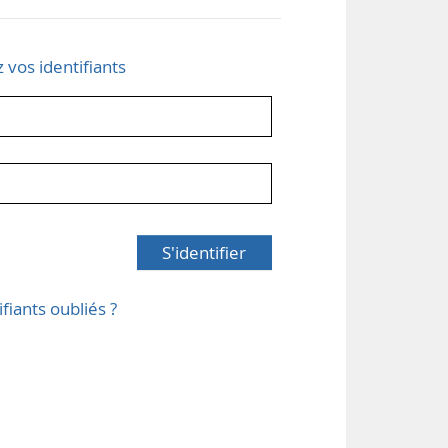
z vos identifiants
S'identifier
ifiants oubliés ?