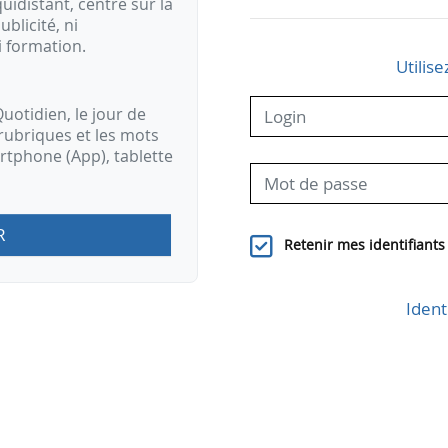
idistant, centré sur la
ublicité, ni
i formation.
Utilise
uotidien, le jour de
rubriques et les mots
artphone (App), tablette
R
Retenir mes identifiants
Ident