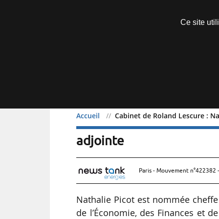
Découvrir sans engagement
Ce site uti
Menu
Accueil
Cabinet de Roland Lescure : Na
Cabinet de Roland Lescur
adjointe
Paris - Mouvement n°422382 -
Nathalie Picot est nommée cheffe 
de l’Économie, des Finances et de