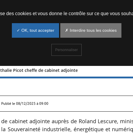
Prendre un rendez-vous
lise des cookies et vous donne le contrôle sur ce que vous souha
✓ OK, tout accepter
✗ Interdire tous les cookies
Personnaliser
thalie Picot cheffe de cabinet adjointe
e : Nathalie Picot cheffe de cabinet
 Publié le
08/12/2025 à 09:00
de cabinet adjointe auprès de Roland Lescure, mini
 la Souveraineté industrielle, énergétique et numéri