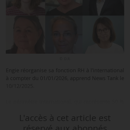
© D.R.
Engie réorganise sa fonction RH à l’international
à compter du 01/01/2026, apprend News Tank le
10/12/2025.
Le périmètre international, qui représente 50 %
de l’effectif groupe, adoptera au 01/01/2026 un
L'accès à cet article est
modèle unifié articulé autour d’une DRH unique.
réservé aux abonnés