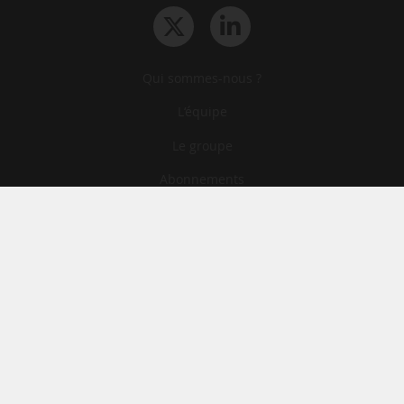
Qui sommes-nous ?
L‘équipe
Le groupe
Abonnements
Contact
Archives
CGA
Mentions légales
Confidentialité
Cookies