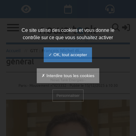
Ce site utilise des cookies et vous donne le
contrôle sur ce que vous souhaitez activer
GTT : François Michel directeur
Accueil
GTT : François Michel directeur général
✓ OK, tout accepter
général
✗ Interdire tous les cookies
News Tank Energies -
Paris - Mouvement n°423352 - Publié le
15/12/2025 à 10:30
Personnaliser