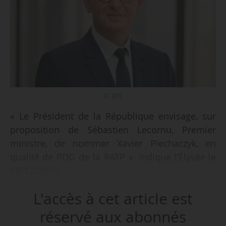
© RTE
« Le Président de la République envisage, sur
proposition de Sébastien Lecornu, Premier
ministre, de nommer Xavier Piechaczyk, en
qualité de PDG de la RATP », indique l’Élysée le
18/12/2025.
L'accès à cet article est
La présidente de l’Assemblée nationale et le
président du Sénat sont saisis de ce projet de
réservé aux abonnés
nomination, afin que la commission intéressée