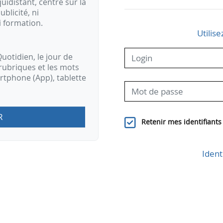
idistant, centré sur la
ublicité, ni
i formation.
Utilise
uotidien, le jour de
rubriques et les mots
artphone (App), tablette
R
Retenir mes identifiants
Ident