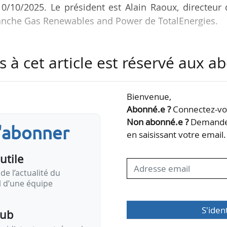
 10/10/2025. Le président est Alain Raoux, directeur
 branche Gas Renewables and Power de TotalEnergies.
 en mai 1999, est membre du Medef. Il rassemble 
s à cet article est réservé aux 
ou partie de l’ensemble de la chaîne gazière, dep
e gaz jusqu’à sa commercialisation, en passant par
. Il regroupe Dalkia, Engie, Equinor, Teréga, TotalEner
Bienvenue,
France.
Abonné.e ?
Connectez-vou
Non abonné.e ?
Demandez
s'abonner
 d’élargir le champ…
en saisissant votre email.
utile
de l’actualité du
il d’une équipe
S'iden
pub