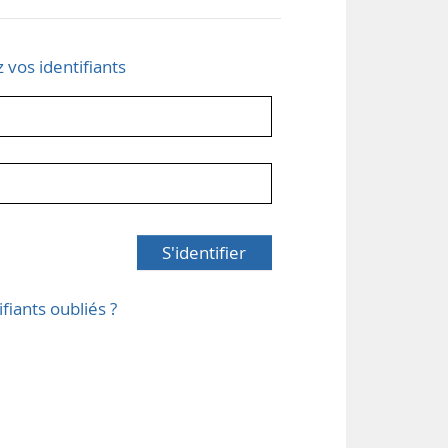
z vos identifiants
S'identifier
ifiants oubliés ?