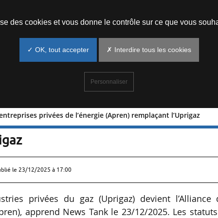
Prendre un rendez-vous
lise des cookies et vous donne le contrôle sur ce que vous souha
✓ OK, tout accepter
✗ Interdire tous les cookies
Personnaliser
 entreprises privées de l’énergie (Apren) remplaçant l’Uprigaz
nce des entreprises privées de l’énergie
igaz
ublié le
23/12/2025 à 17:00
stries privées du gaz (Uprigaz) devient l’Alliance 
(Apren), apprend News Tank le 23/12/2025. Les statut