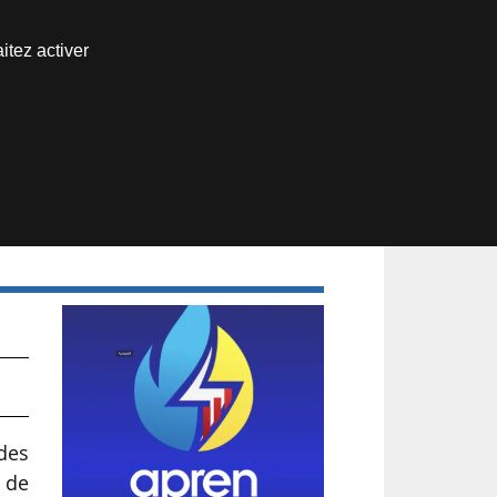
Nous joindre
itez activer
Espace abonné
des
s de