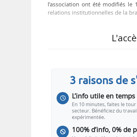
l’association ont été modifiés le
relations institutionnelles de la
Le syndicat professionnel, créé
L'accè
entreprises présentes sur tout 
l’exploration et la production d
transport, le stockage et le trading
et TotalEnergies Electricité et Gaz 
3 raisons de 
« Il apparaît désormais nécessaire
L’info utile en temps 
En 10 minutes, faites le tour 
secteur. Bénéficiez du trava
expérimentée.
100% d’info, 0% de 