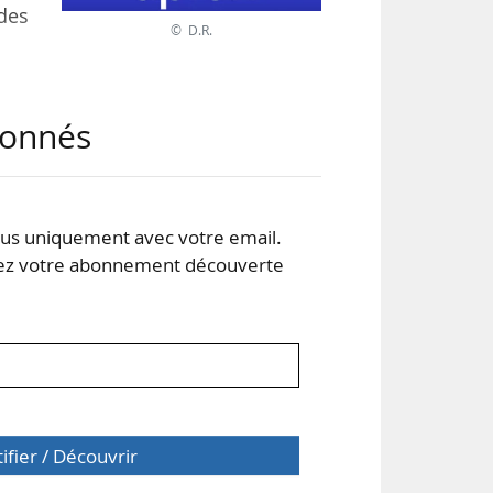
 des
© D.R.
des
abonnés
uis
 le
gies
s uniquement avec votre email.
 votre abonnement découverte
tifier / Découvrir