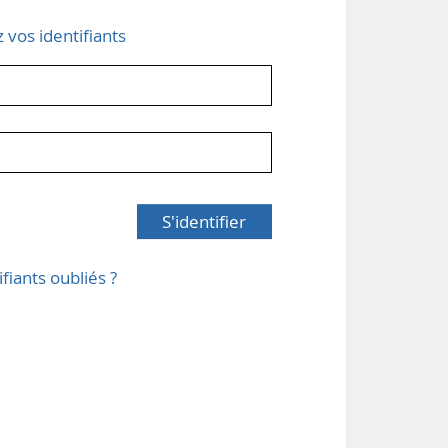
z vos identifiants
S'identifier
ifiants oubliés ?