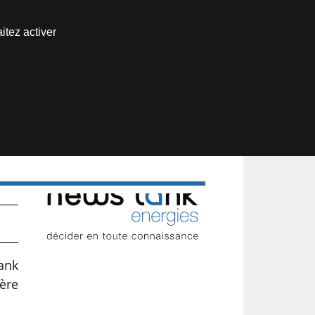
Nous joindre
itez activer
Espace abonné
Tank
ière