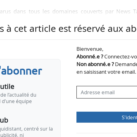
s parus dans tous les domaines couverts par News T
s à cet article est réservé aux 
Bienvenue,
Abonné.e ?
Connectez-vou
Non abonné.e ?
Demandez
s'abonner
en saisissant votre email.
utile
de l’actualité du
il d’une équipe
S'iden
pub
idistant, centré sur la
ublicité, ni