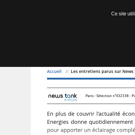
Découvrir sans engagement
Ce site uti
Menu
Accueil
Les entretiens parus sur News 
Les entretiens parus su
Paris - Sélection n°432338 - P
En plus de couvrir l’actualité éc
Energies donne quotidiennement la
pour apporter un éclairage complém