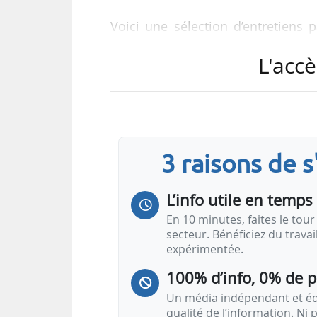
Voici une sélection d’entretien
Energies en février 2026.
L'accè
La sélection du mois
PPE 3 …
3 raisons de 
L’info utile en temps 
En 10 minutes, faites le tour 
secteur. Bénéficiez du trava
expérimentée.
100% d’info, 0% de 
Un média indépendant et équ
qualité de l’information. Ni p