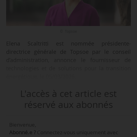
© Topsoe
Elena Scaltritti est nommée présidente-
directrice générale de Topsoe par le conseil
d’administration, annonce le fournisseur de
technologies et de solutions pour la transition
énergétique, le 05/03/2026.
L'accès à cet article est
Elle succède à Roeland Baan, PDG depuis 2020.
Selon l’entreprise, la transition était initialement
réservé aux abonnés
prévue pour le 01/06/2026, mais en raison
« d’un résultat annuel 2025 satisfaisant »,
Bienvenue,
l’ancien PDG a proposé d’avancer la date de son
Abonné.e ?
Connectez-vous uniquement avec
départ.