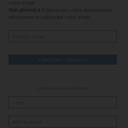
votre email.
Non abonné.e ?
Demandez votre abonnement
« L’alignement stratégique entre le conseil
découverte en saisissant votre email.
d’administration, nos propriétaires, la haute
direction et l’ensemble de l’organisation est
clair, ce qui permet d’exécuter la transition plus
rapidement que prévu », déclare Roeland Baan.
Depuis 2022, Elena Scaltritti était Chief
S'identifier / Découvrir
Commercial Officer de Topsoe.
Utilisez vos identifiants