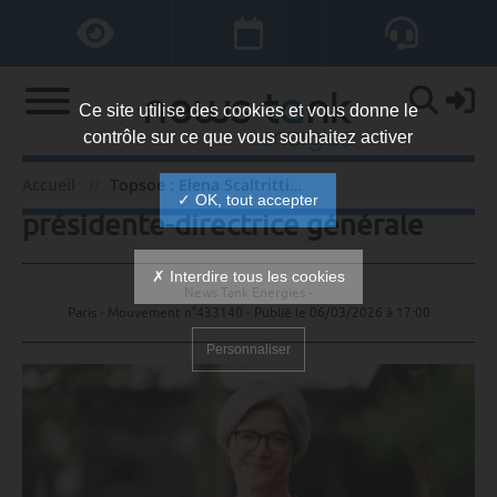
Ce site utilise des cookies et vous donne le
contrôle sur ce que vous souhaitez activer
Topsoe : Elena Scaltritti
Accueil
Topsoe : Elena Scaltritti présidente-directrice générale
✓ OK, tout accepter
présidente-directrice générale
✗ Interdire tous les cookies
News Tank Energies -
Paris - Mouvement n°433140 - Publié le
06/03/2026 à 17:00
Personnaliser