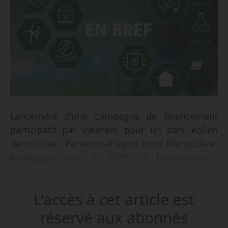
Lancement d’une campagne de financement
participatif par Valorem pour un parc éolien
dans l’Oise ; Partenariat signé entre Plenitude et
Methagora pour 50 GWh de biométhane ;
protocole d’accord de coopération industrielle
entre Framatome et Vuje :
L'accès à cet article est
telles sont trois des actualités repérées par
réservé aux abonnés
News Tank en France et à l’international la