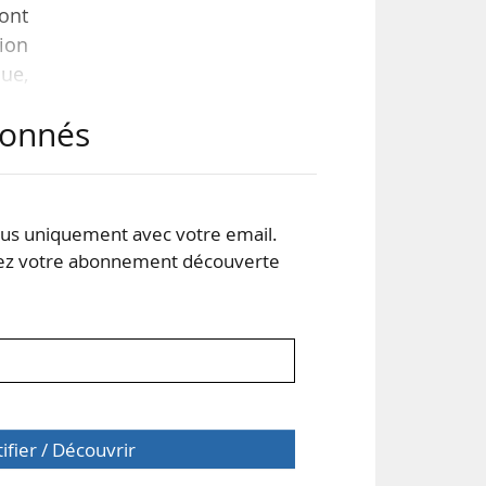
sont
sion
que,
abonnés
 aux
ère
ge,
s uniquement avec votre email.
 votre abonnement découverte
tifier / Découvrir