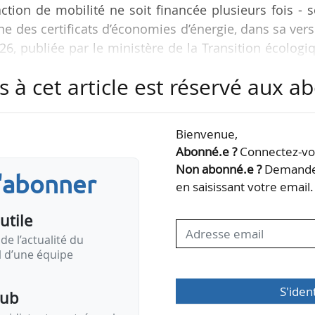
tion de mobilité ne soit financée plusieurs fois - 
ne des certificats d’économies d’énergie, dans sa ver
6, publiée par le ministère de la Transition écologi
ons internationales sur le climat et la nature.
s à cet article est réservé aux 
uide, actuellement en cours de mise à jour, destiné
étera les outils disponibles sur le site du minist
Bienvenue,
utoévaluation, de présentation en comité de pilota
Abonné.e ?
Connectez-vou
Non abonné.e ?
Demandez
s'abonner
en saisissant votre email.
utile
de l’actualité du
il d’une équipe
S'iden
pub