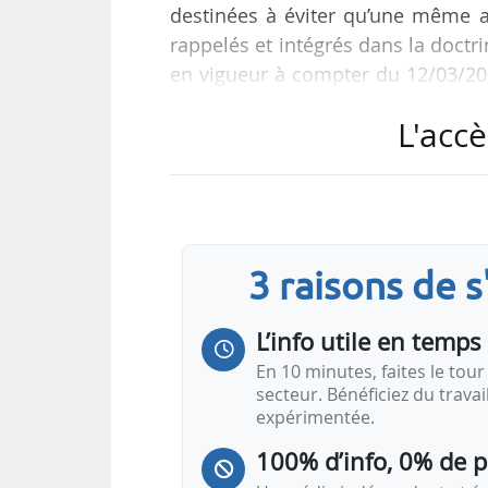
destinées à éviter qu’une même ac
rappelés et intégrés dans la doctri
en vigueur à compter du 12/03/202
de la Biodiversité et des Négociati
L'accè
Sa publication sera suivie d’un g
porteurs de programmes. Il compl
(modèles de convention type, d’a
règles d’usage…
3 raisons de 
L’info utile en temps 
En 10 minutes, faites le tour 
secteur. Bénéficiez du trava
expérimentée.
100% d’info, 0% de 