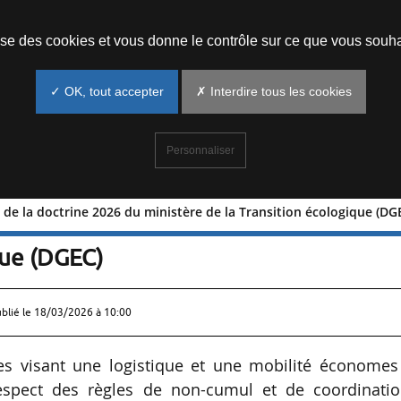
Prendre un rendez-vous
lise des cookies et vous donne le contrôle sur ce que vous souha
✓ OK, tout accepter
✗ Interdire tous les cookies
Personnaliser
és de la doctrine 2026 du ministère de la Transition écologique (DG
nts clés de la doctrine 2026 du ministè
que (DGEC)
ublié le
18/03/2026 à 10:00
s visant une logistique et une mobilité économes
 respect des règles de non-cumul et de coordinatio