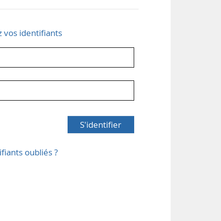
z vos identifiants
S'identifier
ifiants oubliés ?