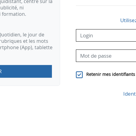
idistant, centré sur la
ublicité, ni
i formation.
Utilise
uotidien, le jour de
rubriques et les mots
artphone (App), tablette
R
Retenir mes identifiants
Ident