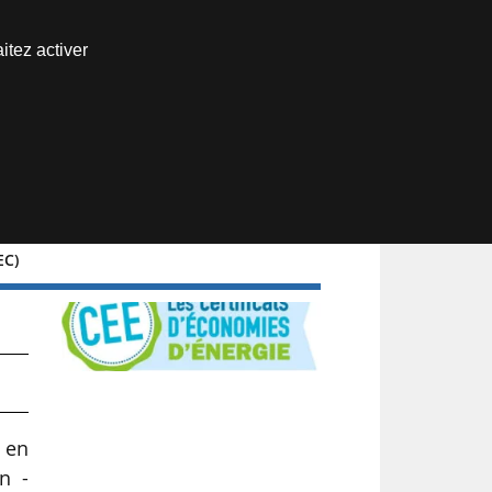
Nous joindre
itez activer
Espace abonné
EC)
re
 en
n -