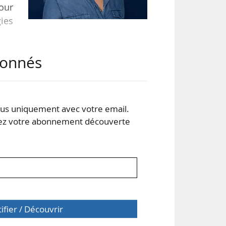
pour
gies
abonnés
ent
issu
e à
e de
s uniquement avec votre email.
 votre abonnement découverte
tifier / Découvrir