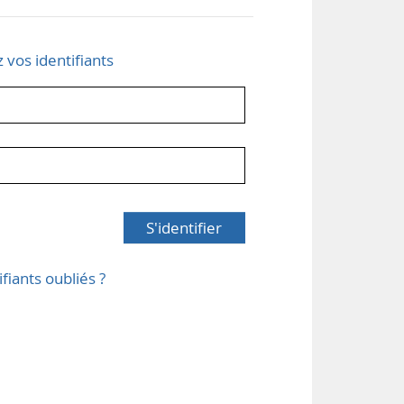
z vos identifiants
S'identifier
ifiants oubliés ?