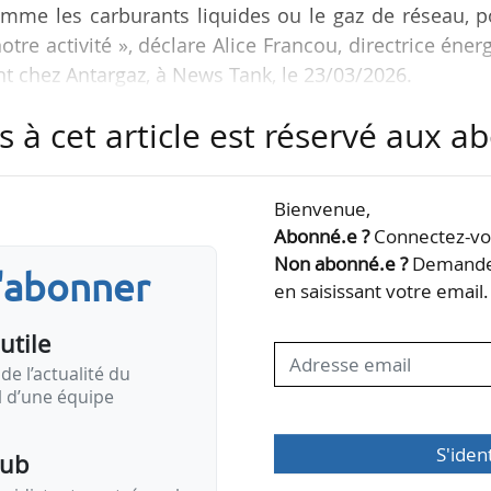
omme les carburants liquides ou le gaz de réseau, 
tre activité », déclare Alice Francou, directrice éner
 chez Antargaz, à News Tank, le 23/03/2026.
s à cet article est réservé aux 
oximité des biocarburants dans le texte est égalem
prise en compte du biopropane, qui est un coproduit 
ructurant : la valorisation du biopropane contribu
Bienvenue,
fineries, car il représente une part non négligeabl
Abonné.e ?
Connectez-vou
Non abonné.e ?
Demandez
s'abonner
en saisissant votre email.
utile
de l’actualité du
il d’une équipe
S'iden
pub