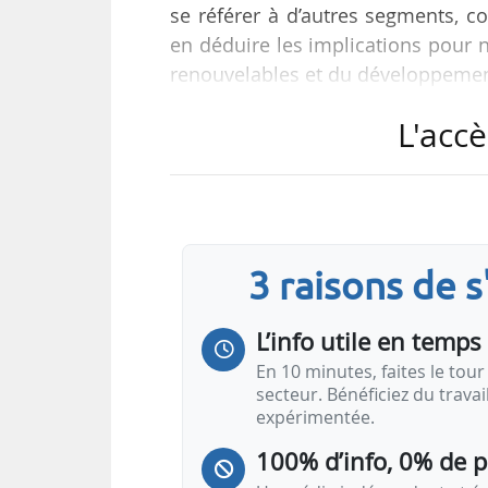
se référer à d’autres segments, c
en déduire les implications pour no
renouvelables et du développement
L'accè
« Le positionnement du GPL à pr
notable. Il reflète une meilleure 
du bioraffinage. Ce point est st
l’équilibre économique des bioraf
leur…
3 raisons de 
L’info utile en temps 
En 10 minutes, faites le tour 
secteur. Bénéficiez du trava
expérimentée.
100% d’info, 0% de 