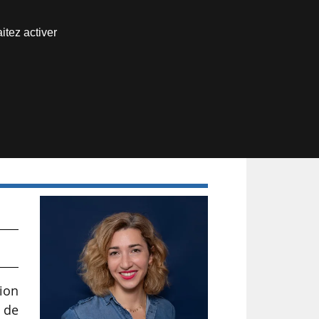
Nous joindre
itez activer
Espace abonné
ice
ion
e de