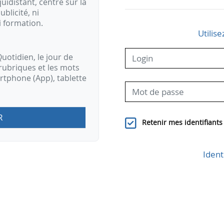
idistant, centré sur la
ublicité, ni
i formation.
Utilise
uotidien, le jour de
rubriques et les mots
artphone (App), tablette
R
Retenir mes identifiants
Ident