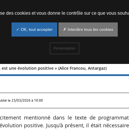
Prendre un rendez-vous
lise des cookies et vous donne le contrôle sur ce que vous souha
✓ OK, tout accepter
✗ Interdire tous les cookies
Personnaliser
est une évolution positive » (Alice Francou, Antargaz)
ioGPL est une évolution positive » (Al
ublié le
23/03/2026 à 10:00
icitement mentionné dans le texte de programmat
volution positive. Jusqu’à présent, il était nécessair