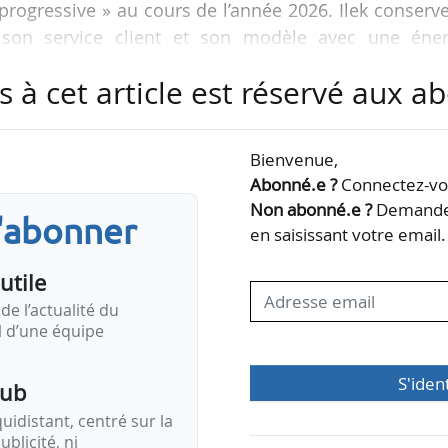
 progressive » au cours de l’année 2026. Ilek conserv
son service client et son modèle avec une éner
ducteurs français. De nouvelles offres seront lancé
s à cet article est réservé aux 
de doubler le portefeuille de clients d’ici 2029.
 apporte à Ilek une sécurisation renforcée de 
Bienvenue,
pacités de production et d’agrégation du groupe, et
Abonné.e ?
Connectez-vou
n marché de l’énergie en pleine recomposition depui
Non abonné.e ?
Demandez
s'abonner
ique…
en saisissant votre email.
utile
de l’actualité du
il d’une équipe
S'iden
pub
idistant, centré sur la
ublicité, ni