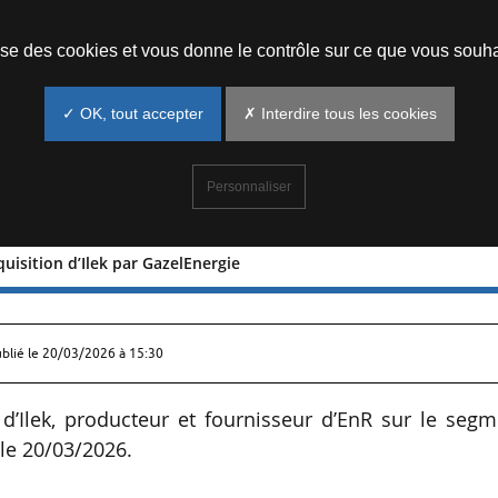
Prendre un rendez-vous
lise des cookies et vous donne le contrôle sur ce que vous souha
✓ OK, tout accepter
✗ Interdire tous les cookies
Personnaliser
cquisition d’Ilek par GazelEnergie
de l’acquisition d’Ilek par GazelEnergie
ublié le
20/03/2026 à 15:30
n d’Ilek, producteur et fournisseur d’EnR sur le seg
 le 20/03/2026.