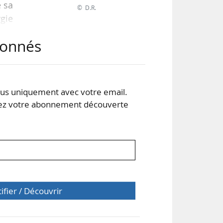
e sa
© D.R.
gie
es à
abonnés
son
 une
s uniquement avec votre email.
s la
 votre abonnement découverte
tifier / Découvrir