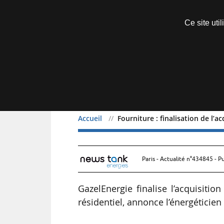
Découvrir sans engagement
Ce site uti
Menu
Accueil
Fourniture : finalisation de l’a
Fourniture : finalisation 
Paris - Actualité n°434845 - P
GazelEnergie finalise l’acquisitio
résidentiel, annonce l’énergéticien