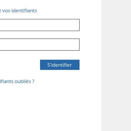
z vos identifiants
S'identifier
ifiants oubliés ?