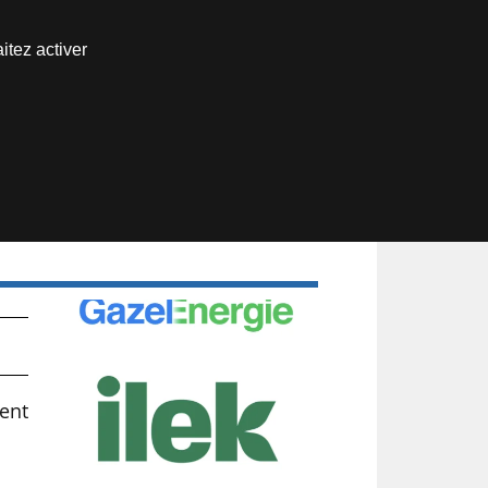
Nous joindre
itez activer
Espace abonné
ment