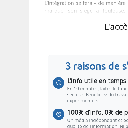
L’intégration se fera « de manière
marque, son siège à Toulouse, 
renouvelable produite par des pro
L'accè
partir de l’été 2026. L’objectif est 
« L’adossement à GazelEnergie
approvisionnement, l’accès aux ca
solidité financière accrue dans u
3 raisons de 
fin de l’Arenh le 01/01/2026 », ind
L’info utile en temps 
En 10 minutes, faites le tour 
secteur. Bénéficiez du trava
expérimentée.
100% d’info, 0% de 
Un média indépendant et équ
qualité de l’information. Ni p