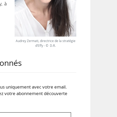
y, à
nu,
ours
Audrey Zermati, directrice de la stratégie
d’Effy - © D.R.
 du
nts
abonnés
s uniquement avec votre email.
 votre abonnement découverte