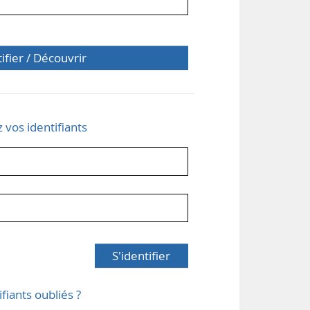
tifier / Découvrir
z vos identifiants
S'identifier
ifiants oubliés ?