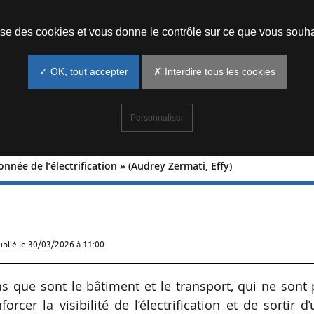
Prendre un rendez-vous
lise des cookies et vous donne le contrôle sur ce que vous souha
✓ OK, tout accepter
✗ Interdire tous les cookies
Personnaliser
sonnée de l’électrification » (Audrey Zermati, Effy)
n cloisonnée de l’électrification »
ublié le
30/03/2026 à 11:00
ons que sont le bâtiment et le transport, qui ne sont
rcer la visibilité de l’électrification et de sortir d