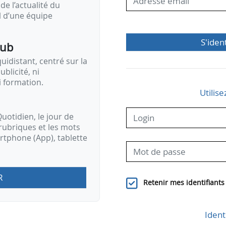
de l’actualité du
il d’une équipe
S'iden
pub
idistant, centré sur la
ublicité, ni
i formation.
Utilise
uotidien, le jour de
rubriques et les mots
artphone (App), tablette
R
Retenir mes identifiants
Ident