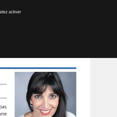
Nous joindre
itez activer
Espace abonné
 pas
’une