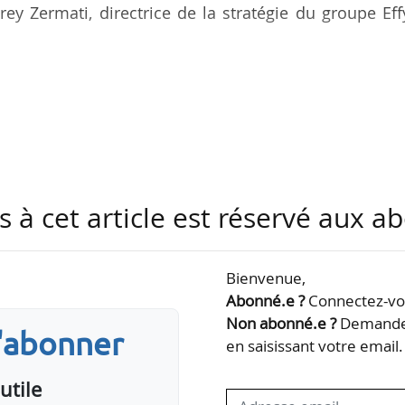
ey Zermati, directrice de la stratégie du groupe Eff
de l’énergie, a été missionnée par Sébastien Lecor
mission de deux mois visant à « renforcer » le rec
électricité d’origine « décarbonée », le 25/03/2026.
out une surprise. On sent une orientation autour
on, dans un contexte où les moyens sont contrai
s à cet article est réservé aux 
ositif des CEE dans la lutte contre le…
Bienvenue,
Abonné.e ?
Connectez-vou
Non abonné.e ?
Demandez
s'abonner
en saisissant votre email.
utile