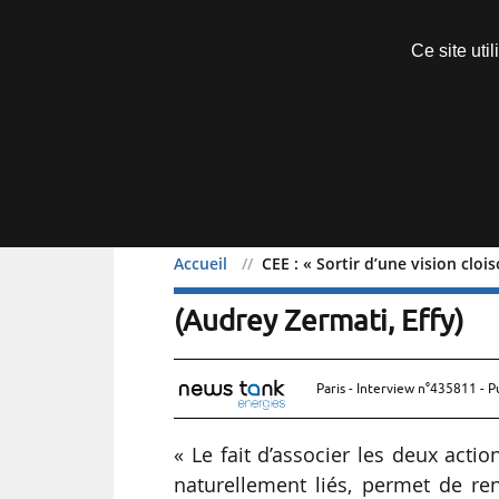
Découvrir sans engagement
Ce site uti
Menu
Accueil
CEE : « Sortir d’une vision cloi
CEE : « Sortir d’une visio
(Audrey Zermati, Effy)
Paris - Interview n°435811 - P
« Le fait d’associer les deux acti
naturellement liés, permet de renfo