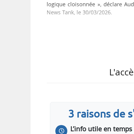
logique cloisonnée », déclare Audr
News Tank, le 30/03/2026.
Maud Bregeon, ministre chargée 
Premier ministre, pour mener une 
aux CEE pour favoriser l’usage de l’
« Cette mission n’est pas du t
financement de l’électrificati
L'accè
budgétairement. Le recours au disp
3 raisons de 
L’info utile en temps 