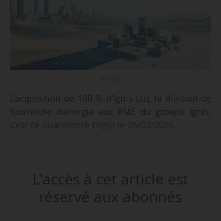
© Engie
L’acquisition de 100 % d’Ignis Luz, la division de
fourniture d’énergie aux PME du groupe Ignis,
c’est ce qu’annonce Engie le 26/03/2026.
Ignis Luz, installée à Madrid (Espagne), a été
créée en 2021. Elle fournit à date plus de 50 000
L'accès à cet article est
clients en Espagne.
réservé aux abonnés
« Cette acquisition renforce la présence d’Engie
sur le marché espagnol, consolide sa position