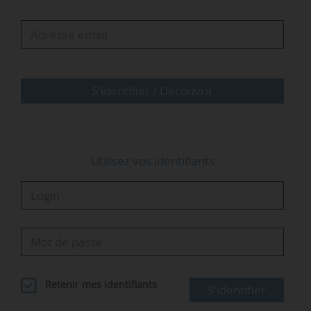
Ces coefficients pour le mois d’avril 2026 sont
fixés au regard de « la situation exceptionnelle
d’évolution des cours des produits raffinés au
mois de mars 2026 » et de « la distorsion
inhabituelle en résultant sur les prix du gazole
S'identifier / Découvrir
importé par rapport …
Utilisez vos identifiants
Retenir mes identifiants
S'identifier