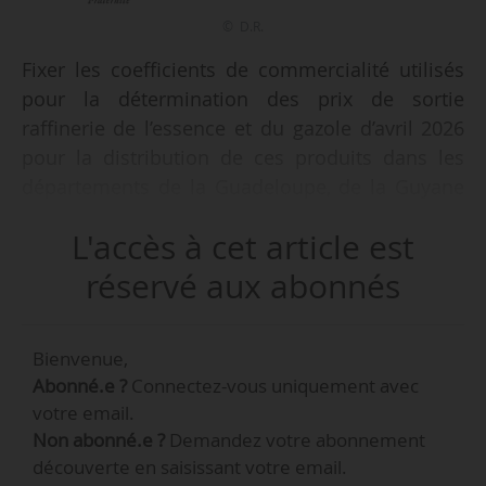
© D.R.
Fixer les coefficients de commercialité utilisés
pour la détermination des prix de sortie
raffinerie de l’essence et du gazole d’avril 2026
pour la distribution de ces produits dans les
départements de la Guadeloupe, de la Guyane
et de la Martinique, tel est l’objet de l’arrêté du
L'accès à cet article est
31/03/2026 publié au Journal officiel le
01/04/2026.
réservé aux abonnés
Le coefficient de commercialité des
Bienvenue,
supercarburants sans plomb est fixé à
Abonné.e ?
Connectez-vous uniquement avec
0,9310378 ; celui des gazoles routiers et non
votre email.
routiers est fixé à 1,09415. Les coefficients des
Non abonné.e ?
Demandez votre abonnement
autres produits restent inchangés.
découverte en saisissant votre email.