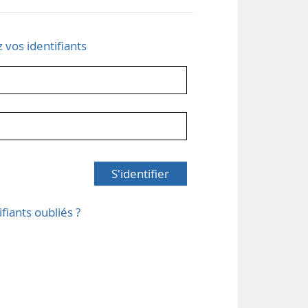
z vos identifiants
S'identifier
ifiants oubliés ?