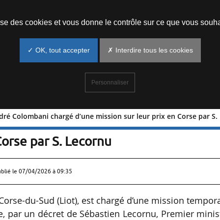
Prendre un rendez-vous
lise des cookies et vous donne le contrôle sur ce que vous souha
✓ OK, tout accepter
✗ Interdire tous les cookies
Personnaliser
dré Colombani chargé d’une mission sur leur prix en Corse par S.
Paul-André Colombani chargé d’une
Corse par S. Lecornu
ublié le
07/04/2026 à 09:35
orse-du-Sud (Liot), est chargé d’une mission tempor
e, par un décret de Sébastien Lecornu, Premier minis