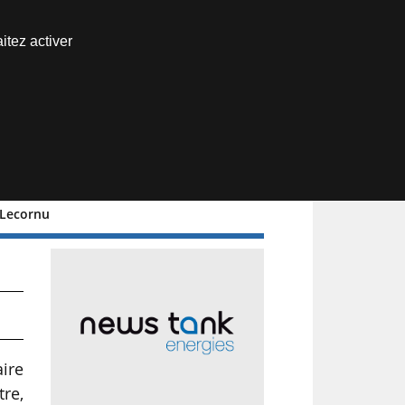
Nous joindre
itez activer
Espace abonné
 Lecornu
aire
tre,