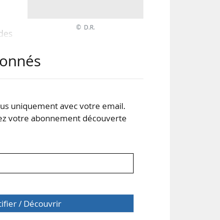
© D.R.
des
xte
abonnés
s et
ions
 de
s uniquement avec votre email.
 votre abonnement découverte
tifier / Découvrir