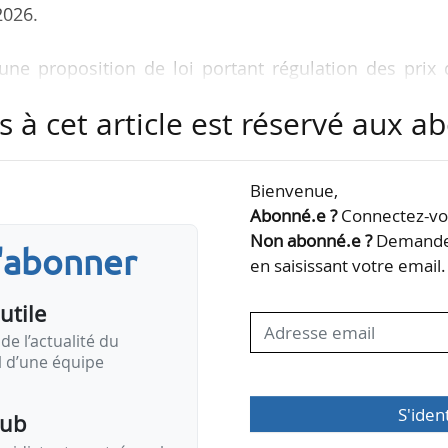
2026.
ne proposition de loi portant régulation des prix 
ntrations économiques en Corse en juin 2025. Ce te
s à cet article est réservé aux 
égislatif et réglementaire « adapté aux contrainte
rritoire insulaire, en matière de contrôle des situat
prix des carburants, de régulation des seuils
Bienvenue,
Abonné.e ?
Connectez-vou
Non abonné.e ?
Demandez
s'abonner
en saisissant votre email.
utile
de l’actualité du
il d’une équipe
S'iden
pub