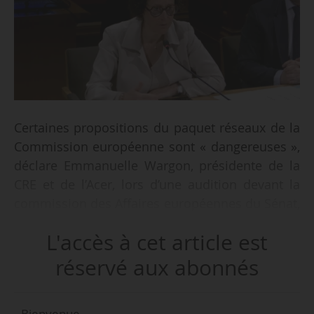
Certaines propositions du paquet réseaux de la
Commission européenne sont « dangereuses »,
déclare Emmanuelle Wargon, présidente de la
CRE et de l’Acer, lors d’une audition devant la
commission des Affaires européennes du Sénat,
le 09/04/2026.
L'accès à cet article est
« Le texte prévoit la possibilité pour la
réservé aux abonnés
Commission européenne de “repêcher” des
projets [d’interconnexions] qui, même s’ils ne
Bienvenue,