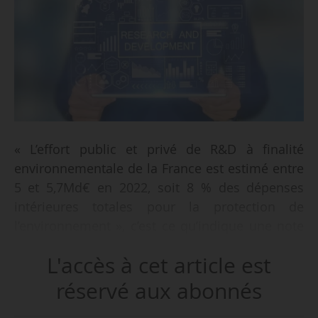
« L’effort public et privé de R&D à finalité
environnementale de la France est estimé entre
5 et 5,7Md€ en 2022, soit 8 % des dépenses
intérieures totales pour la protection de
l’environnement », c’est ce qu’indique une note
de synthèse du Haut-Commissariat à la
L'accès à cet article est
stratégie et au plan (HCSP) consacrée à la place
de la France dans le domaine de l’innovation
réservé aux abonnés
bas carbone, publiée le 09/04/2026.