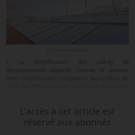
© OQ Alternative Energy
« La simplification des cadres de
développement apparaît comme le premier
levier d’optimisation budgétaire. Aujourd’hui, les
coûts de développement en France demeurent
significativement plus élevés que dans les pays
voisins, en raison notamment de délais
L'accès à cet article est
d’instruction trop longs, de la complexité des
procédures et de la multiplicité des acteurs
réservé aux abonnés
impliqués », selon France Renouvelables, le
10/04/2026. L’association professionnelle