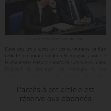
© Gouvernement fédéral/Sandra Steins
L’une des trois taxes sur les carburants va être
réduite temporairement en Allemagne, annonce
le chancelier Friedrich Merz, le 13/04/2026, dans
l’objectif de soulager les ménages et les
entreprises face à la hausse des prix
consécutive à la guerre au Moyen-Orient.
L'accès à cet article est
Cette taxe sera abaissée d’environ 17 centimes
réservé aux abonnés
par litre pendant deux mois. La mesure est
issue de négociations entre les conservateurs