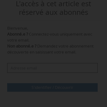
L'accès à cet article est
fonctions le 04/05/2026.
réservé aux abonnés
Elle remplace Mariana Caillaud, nommée
directrice du cabinet de Mathieu Lefèvre,
Bienvenue,
ministre délégué chargé de la transition
Abonné.e ?
Connectez-vous uniquement avec
écologique le 23/04/2026.
votre email.
Non abonné.e ?
Demandez votre abonnement
Manon Meary était auparavant directrice de
découverte en saisissant votre email.
projets Automobile à la direction générale des
entreprises du ministère de l’Économie et des
Finances depuis septembre 2025.
S'identifier / Découvrir