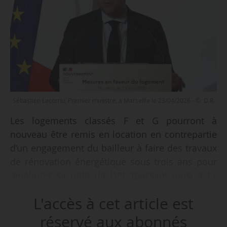
Sébastien Lecornu, Premier ministre, à Marseille le 23/04/2026 - © D.R.
Les logements classés F et G pourront à
nouveau être remis en location en contrepartie
d’un engagement du bailleur à faire des travaux
de rénovation énergétique sous trois ans pour
améliorer sa note de DPE (passant ainsi à E),
telle est l’une des mesures annoncées par
L'accès à cet article est
Sébastien Lecornu, Premier ministre, à l’issue
du comité de pilotage national du logement, le
réservé aux abonnés